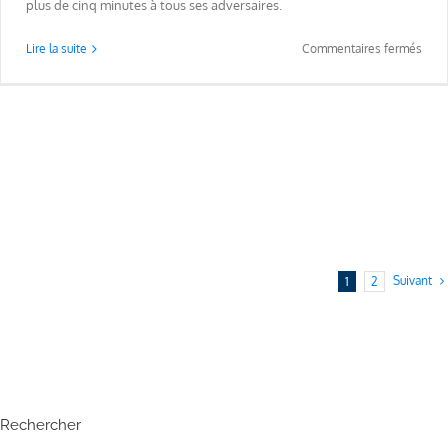
plus de cinq minutes à tous ses adversaires.
sur
Lire la suite
Commentaires fermés
Land
dop
?
Suivant
1
2
Rechercher