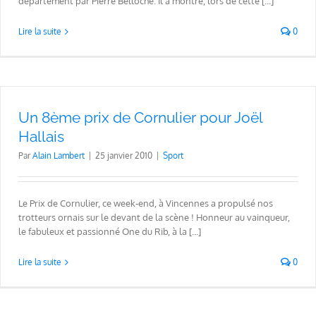
département par Pierre Belloche. Il a montré, lors de cette [...]
Lire la suite
0
Un 8ème prix de Cornulier pour Joël
Hallais
Par
Alain Lambert
|
25 janvier 2010
|
Sport
Le Prix de Cornulier, ce week-end, à Vincennes a propulsé nos
trotteurs ornais sur le devant de la scène ! Honneur au vainqueur,
le fabuleux et passionné One du Rib, à la [...]
Lire la suite
0