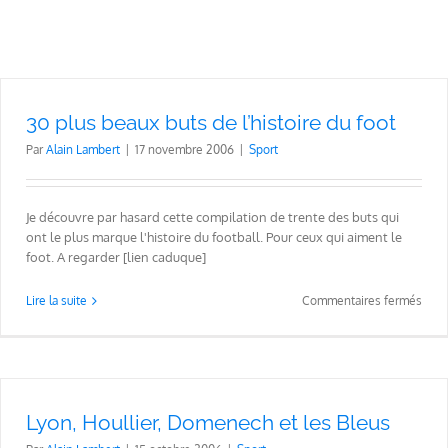
30 plus beaux buts de l’histoire du foot
Par
Alain Lambert
|
17 novembre 2006
|
Sport
Je découvre par hasard cette compilation de trente des buts qui
ont le plus marque l'histoire du football. Pour ceux qui aiment le
foot. A regarder [lien caduque]
sur
Lire la suite
Commentaires fermés
30
plus
beau
buts
de
l’his
Lyon, Houllier, Domenech et les Bleus
du
foot