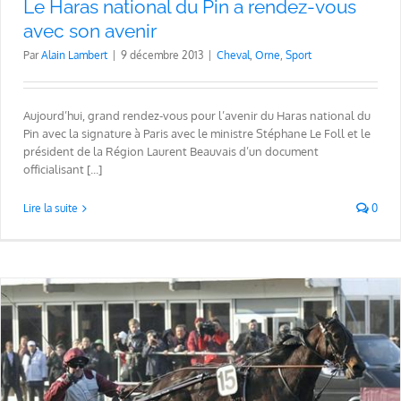
Le Haras national du Pin a rendez-vous
avec son avenir
Par
Alain Lambert
|
9 décembre 2013
|
Cheval
,
Orne
,
Sport
Aujourd’hui, grand rendez-vous pour l’avenir du Haras national du
Pin avec la signature à Paris avec le ministre Stéphane Le Foll et le
président de la Région Laurent Beauvais d’un document
officialisant [...]
Lire la suite
0