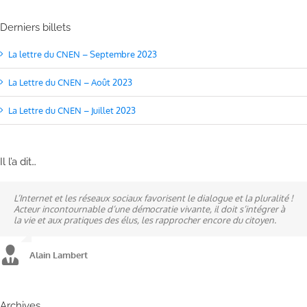
Derniers billets
La lettre du CNEN – Septembre 2023
La Lettre du CNEN – Août 2023
La Lettre du CNEN – Juillet 2023
Il l’a dit…
L’Internet et les réseaux sociaux favorisent le dialogue et la pluralité !
Ne pas subir, mais construire son destin, telle est la philosophie qui
A mes yeux, la politique est synonyme de service : un sénateur doit
Acteur incontournable d’une démocratie vivante, il doit s’intégrer à
n’a cessé de mobiliser la ville d’Alençon, son agglomération et ses
être au service des élus et des communes comme un maire sait si bien
la vie et aux pratiques des élus, les rapprocher encore du citoyen.
élus.
l’être au service des habitants.
Alain Lambert
Alain Lambert
Alain Lambert
Archives