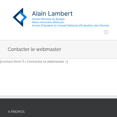
Passer
au
contenu
Contacter le webmaster
[contact-form 3 « Contactez le webmaster »]
A PROPOS