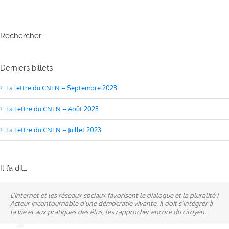
Rechercher
Derniers billets
La lettre du CNEN – Septembre 2023
La Lettre du CNEN – Août 2023
La Lettre du CNEN – Juillet 2023
Il l’a dit…
L’Internet et les réseaux sociaux favorisent le dialogue et la pluralité !
Ne pas subir, mais construire son destin, telle est la philosophie qui
A mes yeux, la politique est synonyme de service : un sénateur doit
Acteur incontournable d’une démocratie vivante, il doit s’intégrer à
n’a cessé de mobiliser la ville d’Alençon, son agglomération et ses
être au service des élus et des communes comme un maire sait si bien
la vie et aux pratiques des élus, les rapprocher encore du citoyen.
élus.
l’être au service des habitants.