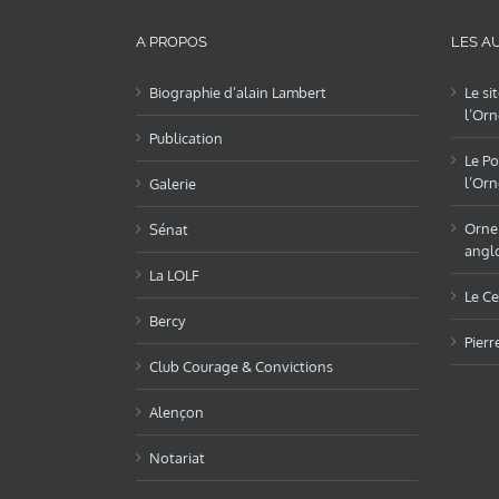
A PROPOS
LES AU
Biographie d’alain Lambert
Le si
l’Orn
Publication
Le Po
l’Orn
Galerie
OrneL
Sénat
angl
La LOLF
Le Ce
Bercy
Pierr
Club Courage & Convictions
Alençon
Notariat