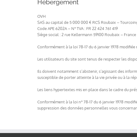
Hébergement
OVH
SAS au capital de 5 000 000 € RCS Roubaix – Tourcoin
Code APE 6202A – N° TVA : FR 22 424 761 419
Siège social : 2 rue Kellermann 59100 Roubaix – France
Conformément à la loi 78-17 du 6 janvier 1978 modifiée rel
Les utilisateurs du site sont tenus de respecter les disp
Ils doivent notamment s’abstenir, s’agissant des inform
susceptible de porter atteinte à la vie privée ou à la r
Les liens hypertextes mis en place dans le cadre du prés
Conformément à la loi n° 78-17 du 6 janvier 1978 modifiée
suppression des données personnelles vous concernant. S