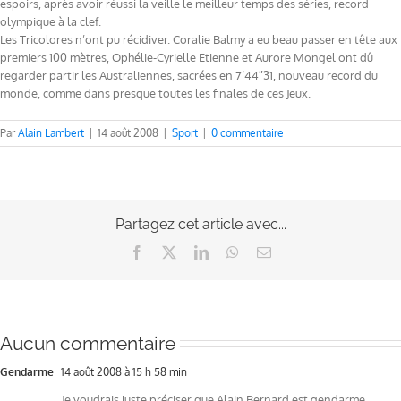
espoirs, après avoir réussi la veille le meilleur temps des séries, record
olympique à la clef.
Les Tricolores n’ont pu récidiver. Coralie Balmy a eu beau passer en tête aux
premiers 100 mètres, Ophélie-Cyrielle Etienne et Aurore Mongel ont dû
regarder partir les Australiennes, sacrées en 7’44″31, nouveau record du
monde, comme dans presque toutes les finales de ces Jeux.
Par
Alain Lambert
|
14 août 2008
|
Sport
|
0 commentaire
Partagez cet article avec...
Facebook
X
LinkedIn
WhatsApp
Email
Aucun commentaire
Gendarme
14 août 2008 à 15 h 58 min
Je voudrais juste préciser que Alain Bernard est gendarme