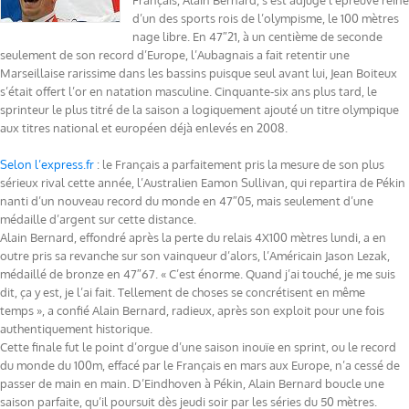
Français, Alain Bernard, s’est adjugé l’épreuve reine
d’un des sports rois de l’olympisme, le 100 mètres
nage libre. En 47″21, à un centième de seconde
seulement de son record d’Europe, l’Aubagnais a fait retentir une
Marseillaise rarissime dans les bassins puisque seul avant lui, Jean Boiteux
s’était offert l’or en natation masculine. Cinquante-six ans plus tard, le
sprinteur le plus titré de la saison a logiquement ajouté un titre olympique
aux titres national et européen déjà enlevés en 2008.
Selon l’express.fr
: le Français a parfaitement pris la mesure de son plus
sérieux rival cette année, l’Australien Eamon Sullivan, qui repartira de Pékin
nanti d’un nouveau record du monde en 47″05, mais seulement d’une
médaille d’argent sur cette distance.
Alain Bernard, effondré après la perte du relais 4X100 mètres lundi, a en
outre pris sa revanche sur son vainqueur d’alors, l’Américain Jason Lezak,
médaillé de bronze en 47″67. « C’est énorme. Quand j’ai touché, je me suis
dit, ça y est, je l’ai fait. Tellement de choses se concrétisent en même
temps », a confié Alain Bernard, radieux, après son exploit pour une fois
authentiquement historique.
Cette finale fut le point d’orgue d’une saison inouïe en sprint, ou le record
du monde du 100m, effacé par le Français en mars aux Europe, n’a cessé de
passer de main en main. D’Eindhoven à Pékin, Alain Bernard boucle une
saison parfaite, qu’il poursuit dès jeudi soir par les séries du 50 mètres.