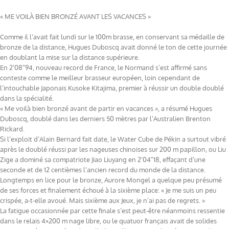
« ME VOILÀ BIEN BRONZÉ AVANT LES VACANCES »
Comme il l’avait fait lundi sur le 100m brasse, en conservant sa médaille de
bronze de la distance, Hugues Duboscq avait donné le ton de cette journée
en doublant la mise sur la distance supérieure.
En 2’08″94, nouveau record de France, le Normand s’est affirmé sans
conteste comme le meilleur brasseur européen, loin cependant de
l’intouchable Japonais Kusoke Kitajima, premier à réussir un double doublé
dans la spécialité.
« Me voilà bien bronzé avant de partir en vacances », a résumé Hugues
Duboscq, doublé dans les derniers 50 mètres par l’Australien Brenton
Rickard.
Si l’exploit d’Alain Bernard fait date, le Water Cube de Pékin a surtout vibré
après le doublé réussi par les nageuses chinoises sur 200 m papillon, ou Liu
Zige a dominé sa compatriote Jiao Liuyang en 2’04″18, effaçant d’une
seconde et de 12 centièmes l’ancien record du monde de la distance.
Longtemps en lice pour le bronze, Aurore Mongel a quelque peu présumé
de ses forces et finalement échoué à la sixième place: « Je me suis un peu
crispée, a-t-elle avoué. Mais sixième aux Jeux, je n’ai pas de regrets. »
La fatigue occasionnée par cette finale s’est peut-être néanmoins ressentie
dans le relais 4×200 m nage libre, ou le quatuor français avait de solides