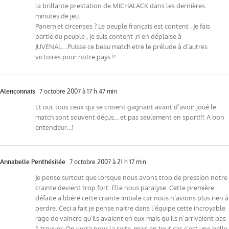
la brillante prestation de MICHALACK dans les dernières
minutes de jeu.
Panem et circenses ? Le peuple français est content . Je fais
partie du peuple , je suis content ,n’en déplaise à
JUVENAL….Puisse ce beau match etre le prélude à d’autres
victoires pour notre pays !!
Alençonnais
7 octobre 2007 à 17 h 47 min
Et oui, tous ceux qui se croient gagnant avant d’avoir joué le
match sont souvent déçus… et pas seulement en sport!!! A bon
entendeur…!
Annabelle Penthésilée
7 octobre 2007 à 21 h 17 min
Je pense surtout que lorsque nous avons trop de pression notre
crainte devient trop fort. Elle nous paralyse. Cette première
défaite a libéré cette crainte initiale car nous n’avions plus rien à
perdre. Ceci a fait je pense naitre dans l’équipe cette incroyable
rage de vaincre qu’ils avaient en eux mais qu’ils n’arrivaient pas
à trouver. On verra pour la suite, mais en tout cas c’est une belle