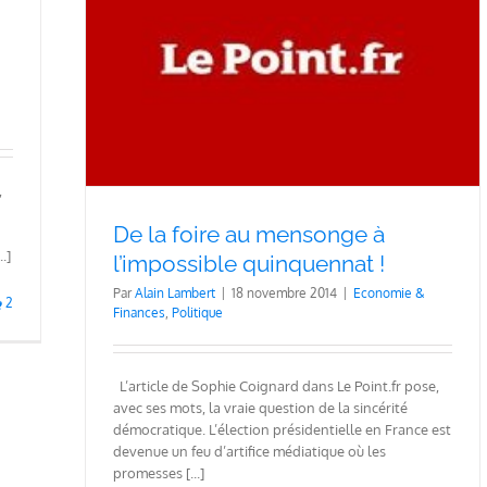
ssible
,
De la foire au mensonge à
.]
l’impossible quinquennat !
Par
Alain Lambert
|
18 novembre 2014
|
Economie &
2
Finances
,
Politique
L’article de Sophie Coignard dans Le Point.fr pose,
avec ses mots, la vraie question de la sincérité
démocratique. L’élection présidentielle en France est
devenue un feu d’artifice médiatique où les
promesses [...]