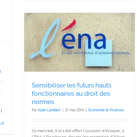
rmes
s
Sensibiliser les futurs hauts
,
fonctionnaires au droit des
normes
e
Par
Alain Lambert
|
21 mai 2014
|
Economie & Finances
]
0
Ce mercredi, il m’a été offert l’occasion d’évoquer, à
L’ENA à Strasbourg, devant une promotion d’élèves