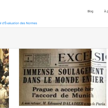
Blog
À 
le 2ème