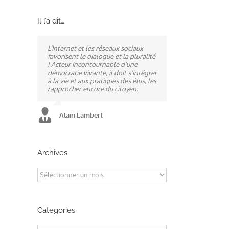
Il l’a dit…
L’Internet et les réseaux sociaux
Ne pas subir, mais construire son
A mes yeux, la politique est
favorisent le dialogue et la pluralité
destin, telle est la philosophie qui
synonyme de service : un sénateur
! Acteur incontournable d’une
n’a cessé de mobiliser la ville
doit être au service des élus et des
démocratie vivante, il doit s’intégrer
d’Alençon, son agglomération et
communes comme un maire sait si
à la vie et aux pratiques des élus, les
ses élus.
bien l’être au service des habitants.
rapprocher encore du citoyen.
Alain Lambert
Alain Lambert
Alain Lambert
Archives
Archives
Categories