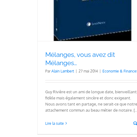
 Mélanges…
s
Sensibiliser les futurs hauts
fonctionnaires au droit des no
Mélanges, vous avez dit
Economie & Finances
Mélanges…
Par
Alain Lambert
|
27 mai 2014
|
Economie & Finance
Guy Rivière est un ami de longue date, bienveillant
fidèle mais également sincère et donc exigeant.
Nous avons tant en partage, ne serait-ce que notr
attachement commun au beau métier de notaire. [...
Lire la suite