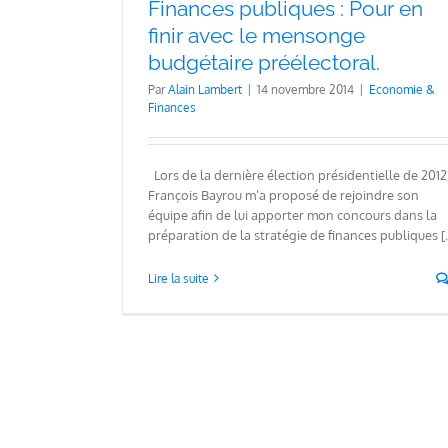
Finances publiques : Pour en
s
finir avec le mensonge
De la foire au mensonge à l’impo
budgétaire préélectoral.
quinquennat !
Par
Alain Lambert
|
14 novembre 2014
|
Economie &
Economie & Finances
Politique
Finances
Lors de la dernière élection présidentielle de 2012
François Bayrou m’a proposé de rejoindre son
équipe afin de lui apporter mon concours dans la
préparation de la stratégie de finances publiques [..
Lire la suite