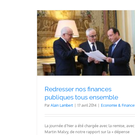
bliques tous
s
Pour un redressement des fina
Redresser nos finances
publiques fondé sur la confia
publiques tous ensemble
mutuelle et l’engagement de ch
Economie & Finances
Par
Alain Lambert
|
17 avril 2014
|
Economie & Finance
La journée d’hier a été chargée avec la remise, avec
Martin Malvy, de notre rapport sur la « dépense