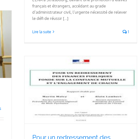
français et étrangers, accédant au grade
d’administrateur civil, l’urgente nécessité de relever
le défi de réussir [...]
Lire la suite
1
nces
nce
acun.
s
Pour un redressement des