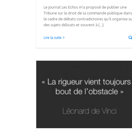
Le journal Les Echos m’a proposé de publier une
Tribune sur le droit de la commande publique dans
le cadre de débats contradictoires qu’il organise s
des sujets délicats et souvent à [...]
Lire la suite
la prétendue
itique
Offre constructive de service
Gouvernement, pour une maitr
transparente des dépenses