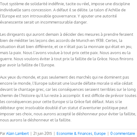
Tout système de solidarité indéfinie, tacite ou réel, impose une discipline
individuelle sans concession. A défaut il se délite. Le talon d’Achille de
l’Europe est son introuvable gouvernance. Y ajouter une autorité
évanescente serait un incommensurable danger.
Les dirigeants qui auront demain à décider des mesures à prendre feraient
bien de méditer les leçons des accords de Munich en 1938. Certes, la
situation était bien différente, et ce n’était pas la monnaie qui était en jeu,
mais la paix. Nous l’avons voulue à tout prix cette paix. Nous avons eu la
guerre. Nous voulons éviter à tout prix la faillite de la Grèce. Nous finirons
par avoir la faillite de l’Europe.
Aux yeux du monde, et pas seulement des marchés qui ne dominent pas
encore le monde, l’Europe subirait une lourde défaite morale si elle cédait
devant le chantage grec, car les conséquences seraient terribles sur le long
chemin de l’histoire qu’il lui reste à accomplir. Il est difficile de prévoir toutes
les conséquences pour cette Europe si la Grèce fait défaut. Mais si le
débiteur grec insolvable doublé d’un statut d’aventurier politique peut
imposer ses choix, nous aurons accepté le déshonneur pour éviter la faillite,
nous aurons le déshonneur et la faillite.
Par
Alain Lambert
|
21 juin 2015
|
Economie & Finances
,
Europe
|
0 commentaire