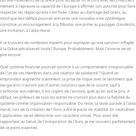
Les atermoiements de la Grèce pour accepter un accord avec ses créanciers
mettent à l’épreuve la capacité de l’Europe à affirmer son autorité pour faire
respecter les règles qu’elle s’est fixée. Céder au chantage des Grecs, au
motif que leur défaut pourrait entrainer une nouvelle crise systémique,
constitue un encouragement à la flibuste, une prime au passager clandestin,
une invitation à l’aléa moral.
Il se trouvera de nombreux experts pour expliquer qu’une sanction infligée
à la Grèce pénaliserait toute l’Europe. Probablement. Mais l’inverse serait
pire encore.
Quel système financier pourrait survivre à un comportement irresponsable
de l’un de ses membres dans une relation de solidarité ? Quand un
emprunteur augmente sciemment sa prise de risque avec le sentiment que
ses garants n’auront pas d’autres solutions que de le couvrir, sauf à
s’enfoncer eux-mêmes, il est urgent de l’exclure, quel qu’en soit le prix. A
défaut, les prêteurs de tous les autres ne croiront plus dans la fiabilité du
système comme organisation responsable. Du reste, la seule parade à l’aléa
moral, lors de la création de l’Euro, a été le pacte de stabilité. En neutraliser
l’application serait démontrer son caractère virtuel. Pour avoir été
rapporteur au Sénat de l’instauration de l’Euro, je me souviens parfaitement
de ce point essentiel.