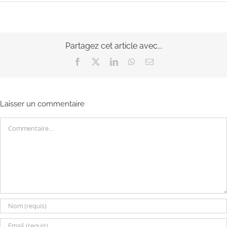
Partagez cet article avec...
Facebook
X
LinkedIn
WhatsApp
Email
Laisser un commentaire
Commentaire