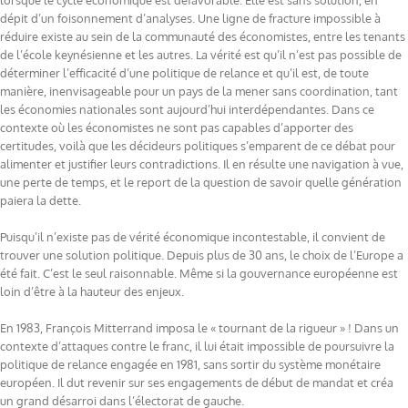
lorsque le cycle économique est défavorable. Elle est sans solution, en
dépit d’un foisonnement d’analyses. Une ligne de fracture impossible à
réduire existe au sein de la communauté des économistes, entre les tenants
de l’école keynésienne et les autres. La vérité est qu’il n’est pas possible de
déterminer l’efficacité d’une politique de relance et qu’il est, de toute
manière, inenvisageable pour un pays de la mener sans coordination, tant
les économies nationales sont aujourd’hui interdépendantes. Dans ce
contexte où les économistes ne sont pas capables d’apporter des
certitudes, voilà que les décideurs politiques s’emparent de ce débat pour
alimenter et justifier leurs contradictions. Il en résulte une navigation à vue,
une perte de temps, et le report de la question de savoir quelle génération
paiera la dette.
Puisqu’il n’existe pas de vérité économique incontestable, il convient de
trouver une solution politique. Depuis plus de 30 ans, le choix de l’Europe a
été fait. C’est le seul raisonnable. Même si la gouvernance européenne est
loin d’être à la hauteur des enjeux.
En 1983, François Mitterrand imposa le « tournant de la rigueur » ! Dans un
contexte d’attaques contre le franc, il lui était impossible de poursuivre la
politique de relance engagée en 1981, sans sortir du système monétaire
européen. Il dut revenir sur ses engagements de début de mandat et créa
un grand désarroi dans l’électorat de gauche.