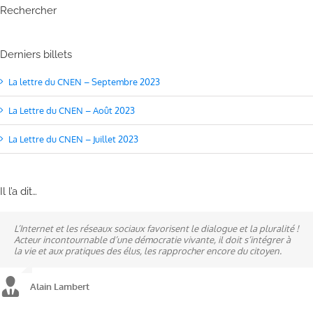
Rechercher
Derniers billets
La lettre du CNEN – Septembre 2023
La Lettre du CNEN – Août 2023
La Lettre du CNEN – Juillet 2023
Il l’a dit…
L’Internet et les réseaux sociaux favorisent le dialogue et la pluralité !
Ne pas subir, mais construire son destin, telle est la philosophie qui
A mes yeux, la politique est synonyme de service : un sénateur doit
Acteur incontournable d’une démocratie vivante, il doit s’intégrer à
n’a cessé de mobiliser la ville d’Alençon, son agglomération et ses
être au service des élus et des communes comme un maire sait si bien
la vie et aux pratiques des élus, les rapprocher encore du citoyen.
élus.
l’être au service des habitants.
Alain Lambert
Alain Lambert
Alain Lambert