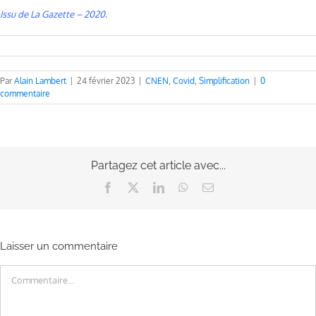
Issu de La Gazette – 2020.
Par
Alain Lambert
|
24 février 2023
|
CNEN
,
Covid
,
Simplification
|
0
commentaire
Partagez cet article avec...
Facebook
X
LinkedIn
WhatsApp
Email
Laisser un commentaire
Commentaire