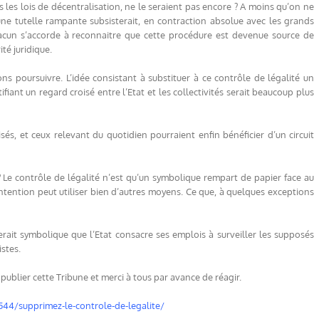
ès les lois de décentralisation, ne le seraient pas encore ? A moins qu’on ne
ne tutelle rampante subsisterait, en contraction absolue avec les grands
chacun s’accorde à reconnaitre que cette procédure est devenue source de
té juridique.
ons poursuivre. L’idée consistant à substituer à ce contrôle de légalité un
ifiant un regard croisé entre l’Etat et les collectivités serait beaucoup plus
isés, et ceux relevant du quotidien pourraient enfin bénéficier d’un circuit
i ? Le contrôle de légalité n’est qu’un symbolique rempart de papier face au
e intention peut utiliser bien d’autres moyens. Ce que, à quelques exceptions
rait symbolique que l’Etat consacre ses emplois à surveiller les supposés
istes.
publier cette Tribune et merci à tous par avance de réagir.
4/supprimez-le-controle-de-legalite/