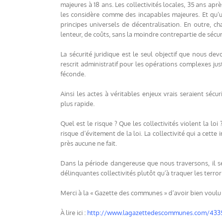
majeures à 18 ans. Les collectivités locales, 35 ans apr
les considère comme des incapables majeures. Et qu’u
principes universels de décentralisation. En outre, 
lenteur, de coûts, sans la moindre contrepartie de sécuri
La sécurité juridique est le seul objectif que nous dev
rescrit administratif pour les opérations complexes just
féconde.
Ainsi les actes à véritables enjeux vrais seraient sécur
plus rapide.
Quel est le risque ? Que les collectivités violent la lo
risque d’évitement de la loi. La collectivité qui a cett
près aucune ne fait.
Dans la période dangereuse que nous traversons, il se
délinquantes collectivités plutôt qu’à traquer les terror
Merci à la « Gazette des communes » d’avoir bien voulu 
À lire ici :
http://www.lagazettedescommunes.com/43354