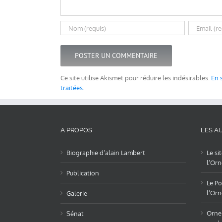
Ce site utilise Akismet pour réduire les indésirables.
En 
traitées
.
A PROPOS
LES AU
Biographie d’alain Lambert
Le si
l’Orn
Publication
Le Po
l’Orn
Galerie
OrneL
Sénat