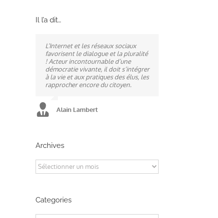
Il l’a dit…
L’Internet et les réseaux sociaux
Ne pas subir, mais construire son
A mes yeux, la politique est
favorisent le dialogue et la pluralité
destin, telle est la philosophie qui
synonyme de service : un sénateur
! Acteur incontournable d’une
n’a cessé de mobiliser la ville
doit être au service des élus et des
démocratie vivante, il doit s’intégrer
d’Alençon, son agglomération et
communes comme un maire sait si
à la vie et aux pratiques des élus, les
ses élus.
bien l’être au service des habitants.
rapprocher encore du citoyen.
Alain Lambert
Alain Lambert
Alain Lambert
Archives
Archives
Categories