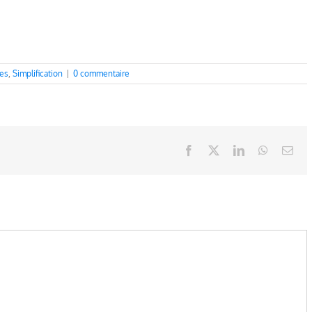
les
,
Simplification
|
0 commentaire
Facebook
X
LinkedIn
WhatsAp
Ema