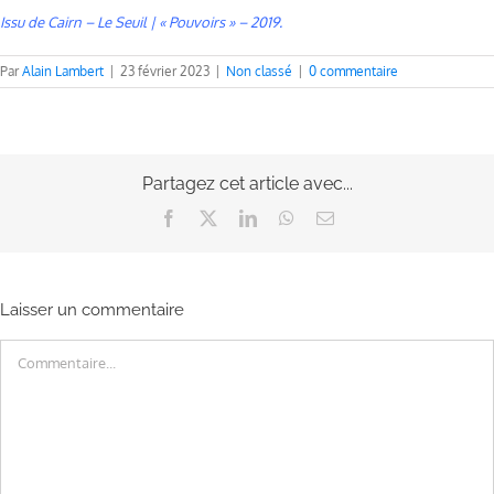
Issu de Cairn – Le Seuil | « Pouvoirs » – 2019.
Par
Alain Lambert
|
23 février 2023
|
Non classé
|
0 commentaire
Partagez cet article avec...
Facebook
X
LinkedIn
WhatsApp
Email
Laisser un commentaire
Commentaire