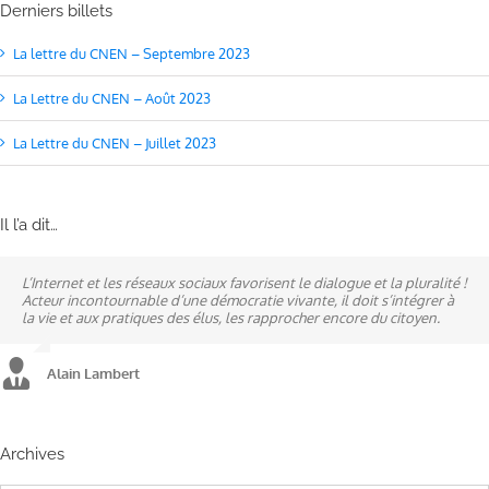
Derniers billets
La lettre du CNEN – Septembre 2023
La Lettre du CNEN – Août 2023
La Lettre du CNEN – Juillet 2023
Il l’a dit…
L’Internet et les réseaux sociaux favorisent le dialogue et la pluralité !
Ne pas subir, mais construire son destin, telle est la philosophie qui
A mes yeux, la politique est synonyme de service : un sénateur doit
Acteur incontournable d’une démocratie vivante, il doit s’intégrer à
n’a cessé de mobiliser la ville d’Alençon, son agglomération et ses
être au service des élus et des communes comme un maire sait si bien
la vie et aux pratiques des élus, les rapprocher encore du citoyen.
élus.
l’être au service des habitants.
Alain Lambert
Alain Lambert
Alain Lambert
Archives