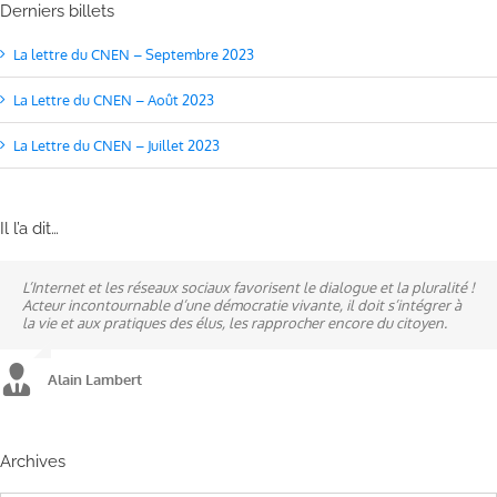
Derniers billets
La lettre du CNEN – Septembre 2023
La Lettre du CNEN – Août 2023
La Lettre du CNEN – Juillet 2023
Il l’a dit…
L’Internet et les réseaux sociaux favorisent le dialogue et la pluralité !
Ne pas subir, mais construire son destin, telle est la philosophie qui
A mes yeux, la politique est synonyme de service : un sénateur doit
Acteur incontournable d’une démocratie vivante, il doit s’intégrer à
n’a cessé de mobiliser la ville d’Alençon, son agglomération et ses
être au service des élus et des communes comme un maire sait si bien
la vie et aux pratiques des élus, les rapprocher encore du citoyen.
élus.
l’être au service des habitants.
Alain Lambert
Alain Lambert
Alain Lambert
Archives