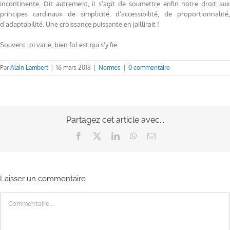
incontinente. Dit autrement, il s’agit de soumettre enfin notre droit aux
principes cardinaux de simplicité, d’accessibilité, de proportionnalité,
d’adaptabilité. Une croissance puissante en jaillirait !
Souvent loi varie, bien fol est qui s’y fie.
Par
Alain Lambert
|
16 mars 2018
|
Normes
|
0 commentaire
Partagez cet article avec...
Facebook
X
LinkedIn
WhatsApp
Email
Laisser un commentaire
Commentaire