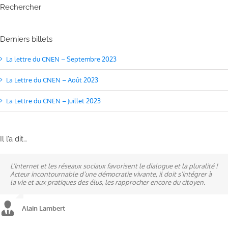
Rechercher
Derniers billets
La lettre du CNEN – Septembre 2023
La Lettre du CNEN – Août 2023
La Lettre du CNEN – Juillet 2023
Il l’a dit…
L’Internet et les réseaux sociaux favorisent le dialogue et la pluralité !
Ne pas subir, mais construire son destin, telle est la philosophie qui
A mes yeux, la politique est synonyme de service : un sénateur doit
Acteur incontournable d’une démocratie vivante, il doit s’intégrer à
n’a cessé de mobiliser la ville d’Alençon, son agglomération et ses
être au service des élus et des communes comme un maire sait si bien
la vie et aux pratiques des élus, les rapprocher encore du citoyen.
élus.
l’être au service des habitants.
Alain Lambert
Alain Lambert
Alain Lambert