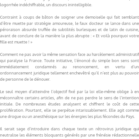
logorrhée indéchiffrable, un discours inintelligible.
Contraint à coups de bâton de soigner une demoiselle qui fait semblant
d’être muette par stratégie amoureuse, le faux docteur se lance dans une
péroraison absurde truffée de subtilités burlesques et de latin de cuisine,
avant de conclure de la manière la plus abrupte : « Et voilà pourquoi votre
fille est muette ! »
Comment ne pas avoir la même sensation face au harcèlement administratif
qui paralyse la France. Toute initiative, l’énoncé du simple bon sens sont
immédiatement condamnés au renoncement, en vertu d’un
ordonnancement juridique tellement enchevêtré qu’il n’est plus au pouvoir
de personne de le dénouer.
Le seul moyen d’atteindre l’objectif fixé par la loi elle-même oblige à en
méconnaître certains articles, afin de ne pas perdre le sens de l’intention
initiale. De nombreuses études analysent et chiffrent le coût de cette
prolifération. Pourtant, elle se perpétue intarissablement. Elle agit comme
une drogue ou un anesthésique sur les énergies les plus fécondes du Pays.
Il serait sage d’introduire dans chaque texte un rétrovirus juridique qui
neutralise les éléments bloquants générés par une frénésie rédactionnelle