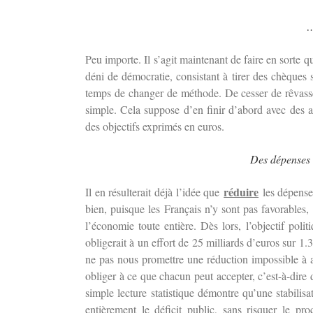
…
Peu importe. Il s’agit maintenant de faire en sorte qu
déni de démocratie, consistant à tirer des chèques s
temps de changer de méthode. De cesser de rêvasser
simple. Cela suppose d’en finir d’abord avec des an
des objectifs exprimés en euros.
Des dépenses n
réduire
Il en résulterait déjà l’idée que
les dépense
bien, puisque les Français n’y sont pas favorables, 
l’économie toute entière. Dès lors, l’objectif poli
obligerait à un effort de 25 milliards d’euros sur 1
ne pas nous promettre une réduction impossible à at
obliger à ce que chacun peut accepter, c’est-à-dire
simple lecture statistique démontre qu’une stabilis
entièrement le déficit public, sans risquer le pro