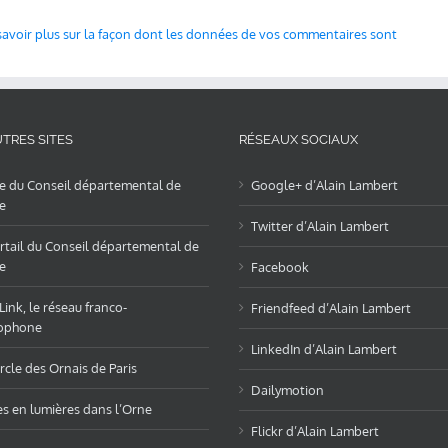
savoir plus sur la façon dont les données de vos commentaires sont
TRES SITES
RÉSEAUX SOCIAUX
te du Conseil départemental de
Google+ d’Alain Lambert
e
Twitter d’Alain Lambert
rtail du Conseil départemental de
e
Facebook
ink, le réseau franco-
Friendfeed d’Alain Lambert
ophone
LinkedIn d’Alain Lambert
rcle des Ornais de Paris
Dailymotion
es en lumières dans l’Orne
Flickr d’Alain Lambert