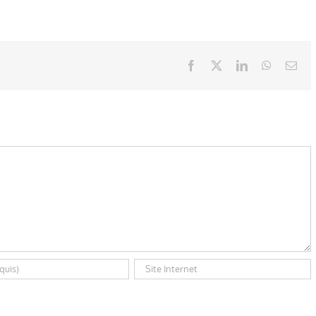
Facebook
X
LinkedIn
WhatsAp
Ema