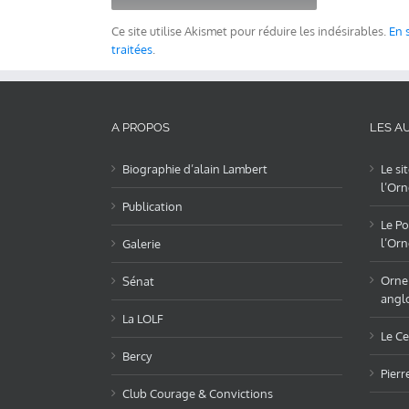
Ce site utilise Akismet pour réduire les indésirables.
En 
traitées
.
A PROPOS
LES AU
Biographie d’alain Lambert
Le si
l’Orn
Publication
Le Po
l’Orn
Galerie
OrneL
Sénat
angl
La LOLF
Le Ce
Bercy
Pierr
Club Courage & Convictions