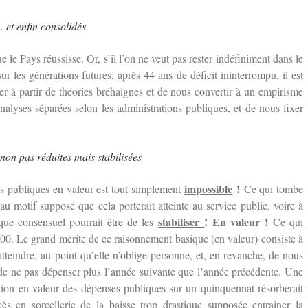
 et enfin consolidés
e le Pays réussisse. Or, s’il l’on ne veut pas rester indéfiniment dans le
ur les générations futures, après 44 ans de déficit ininterrompu, il est
 à partir de théories bréhaignes et de nous convertir à un empirisme
alyses séparées selon les administrations publiques, et de nous fixer
on pas réduites mais stabilisées
impossible
!
s publiques en valeur est tout simplement
Ce qui tombe
au motif supposé que cela porterait atteinte au service public, voire à
stabiliser
! En valeur !
tique consensuel pourrait être de les
Ce qui
.300. Le grand mérite de ce raisonnement basique (en valeur) consiste à
teindre, au point qu’elle n’oblige personne, et, en revanche, de nous
 de ne pas dépenser plus l’année suivante que l’année précédente. Une
ation en valeur des dépenses publiques sur un quinquennat résorberait
cès en sorcellerie de la baisse trop drastique supposée entrainer la