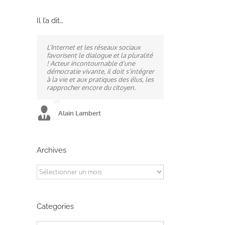
Il l’a dit…
L’Internet et les réseaux sociaux
Ne pas subir, mais construire son
A mes yeux, la politique est
favorisent le dialogue et la pluralité
destin, telle est la philosophie qui
synonyme de service : un sénateur
! Acteur incontournable d’une
n’a cessé de mobiliser la ville
doit être au service des élus et des
démocratie vivante, il doit s’intégrer
d’Alençon, son agglomération et
communes comme un maire sait si
à la vie et aux pratiques des élus, les
ses élus.
bien l’être au service des habitants.
rapprocher encore du citoyen.
Alain Lambert
Alain Lambert
Alain Lambert
Archives
Archives
Categories