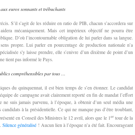
 aux euros sonnants et trébuchants
écis. S’il s’agit de les réduire en ratio de PIB, chacun s’accordera sur
y aidera mécaniquement. Mais cet impérieux objectif ne pourra être
ublique. D’où l’incontournable obligation de lui parler dans sa langue.
sens propre. Lui parler en pourcentage de production nationale n’a
cialisée s’y laisse prendre, elle s’enivre d’un dixième de point d’un
 ne tient pas informé le Pays.
blics compréhensibles par tous …
ques du quinquennat, il est bien temps de s’en étonner. Le candidat
quipe de campagne avait clairement reporté en fin de mandat l’effort
 je ne suis jamais parvenu, à l’époque, à obtenir d’un seul média une
 candidats à la présidentielle. Ce qui ne manque pas d’être troublant,
er
ésenté en Conseil des Ministres le 12 avril, alors que le 1
tour de la
s.
Silence généralisé
! Aucun lien à l’époque n’a été fait. Encourageant