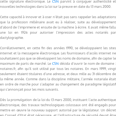
cette signature électronique. Le
CSN
parvint à conjuguer authenticité et
nouvelles technologies dans la loi sur la preuve en date du 13 mars 2000.
Cette capacité à innover et à oser n’était pas sans rappeler les adaptations
que la profession millénaire avait eu à réaliser, suite au développement
d’abord de l’imprimerie et ensuite de la machine à écrire. Il avait même fallu
une loi en 1926 pour autoriser l’impression des actes notariés par
dactylographie.
Corrélativement, en cette fin des années 1990, se développaient les sites
internet et la messagerie électronique. Les fournisseurs d’accès internet ne
souhaitaient pas que se développent les noms de domaine, afin de capter le
maximum de parts de marché. Le
CSN
décida d’ouvrir le nom de domaine :
notaires.fr, afin qu’il soit utilisé par tous les notaires. En mars 1999, vingt
seulement étaient titulaires d’une adresse, et deux mille au 31 décembre de
la même année. Comme dans la discipline militaire, l’armée notariale était
en ordre de marche pour s’adapter au changement de paradigme législatif
qui s’annonçait pour les mois suivants.
Dès la promulgation de la loi du 13 mars 2000, instituant l’acte authentique
électronique, des travaux technologiques colossaux ont été engagés pour
mettre en œuvre le nouveau support autorisé par le législateur. Un décret
en Conseil d’Etat était nécessaire, et l’infrastructure de sécurité devait être