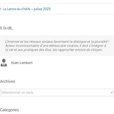
La Lettre du CNEN – Juillet 2023
Il l’a dit…
L’Internet et les réseaux sociaux favorisent le dialogue et la pluralité !
Ne pas subir, mais construire son destin, telle est la philosophie qui
A mes yeux, la politique est synonyme de service : un sénateur doit
Acteur incontournable d’une démocratie vivante, il doit s’intégrer à
n’a cessé de mobiliser la ville d’Alençon, son agglomération et ses
être au service des élus et des communes comme un maire sait si bien
la vie et aux pratiques des élus, les rapprocher encore du citoyen.
élus.
l’être au service des habitants.
Alain Lambert
Alain Lambert
Alain Lambert
Archives
Archives
Categories