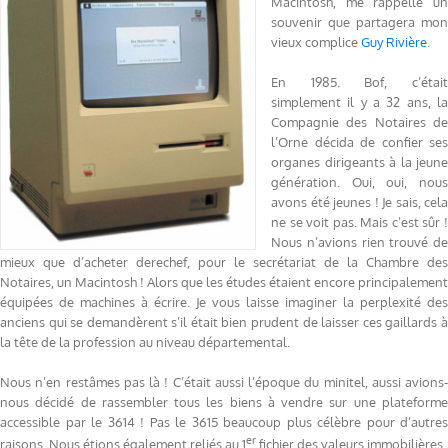
Macintosh, me rappelle un
souvenir que partagera mon
vieux complice
Guy Rivière
.
En 1985. Bof, c’était
simplement il y a 32 ans, la
Compagnie des Notaires de
l’Orne décida de confier ses
organes dirigeants à la jeune
génération. Oui, oui, nous
avons été jeunes ! Je sais, cela
ne se voit pas. Mais c’est sûr !
Nous n’avions rien trouvé de
mieux que d’acheter derechef, pour le secrétariat de la Chambre des
Notaires, un Macintosh ! Alors que les études étaient encore principalement
équipées de machines à écrire. Je vous laisse imaginer la perplexité des
anciens qui se demandèrent s’il était bien prudent de laisser ces gaillards à
la tête de la profession au niveau départemental.
Nous n’en restâmes pas là ! C’était aussi l’époque du minitel, aussi avions-
nous décidé de rassembler tous les biens à vendre sur une plateforme
accessible par le 3614 ! Pas le 3615 beaucoup plus célèbre pour d’autres
er
raisons. Nous étions également reliés au 1
fichier des valeurs immobilières.