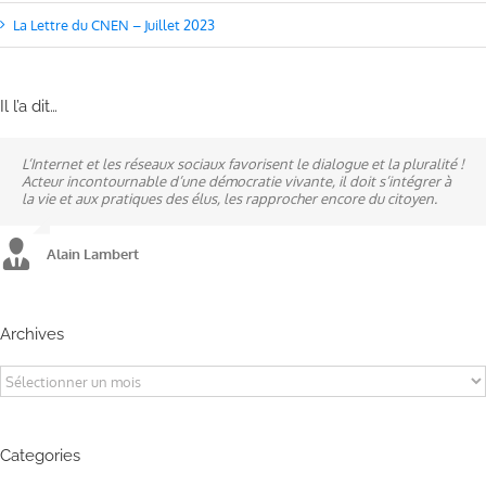
La Lettre du CNEN – Juillet 2023
Il l’a dit…
L’Internet et les réseaux sociaux favorisent le dialogue et la pluralité !
Ne pas subir, mais construire son destin, telle est la philosophie qui
A mes yeux, la politique est synonyme de service : un sénateur doit
Acteur incontournable d’une démocratie vivante, il doit s’intégrer à
n’a cessé de mobiliser la ville d’Alençon, son agglomération et ses
être au service des élus et des communes comme un maire sait si bien
la vie et aux pratiques des élus, les rapprocher encore du citoyen.
élus.
l’être au service des habitants.
Alain Lambert
Alain Lambert
Alain Lambert
Archives
Archives
Categories