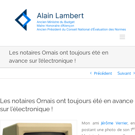
Passer
au
contenu
Les notaires Ornais ont toujours été en
avance sur l’électronique !
Précédent
Suivant
Les notaires Ornais ont toujours été en avance
sur l’électronique !
Mon ami
Jérôme Verrier
, en
er
postant une photo de son 1