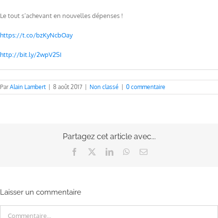
Le tout s’achevant en nouvelles dépenses !
https://t.co/bzKyNcbOay
http://bit.ly/2wpV2SI
Par
Alain Lambert
|
8 août 2017
|
Non classé
|
0 commentaire
Partagez cet article avec...
Facebook
X
LinkedIn
WhatsApp
Email
Laisser un commentaire
Commentaire