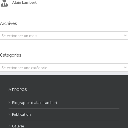
Alain Lambert
Alain Lambert
Alain Lambert
Archives
Archives
Categories
Categories
A PROPOS
Biographie d’alain Lambert
Publication
Galerie