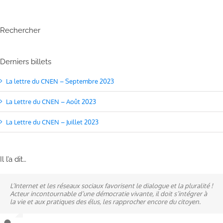
Rechercher
Derniers billets
La lettre du CNEN – Septembre 2023
La Lettre du CNEN – Août 2023
La Lettre du CNEN – Juillet 2023
Il l’a dit…
L’Internet et les réseaux sociaux favorisent le dialogue et la pluralité !
Ne pas subir, mais construire son destin, telle est la philosophie qui
A mes yeux, la politique est synonyme de service : un sénateur doit
Acteur incontournable d’une démocratie vivante, il doit s’intégrer à
n’a cessé de mobiliser la ville d’Alençon, son agglomération et ses
être au service des élus et des communes comme un maire sait si bien
la vie et aux pratiques des élus, les rapprocher encore du citoyen.
élus.
l’être au service des habitants.