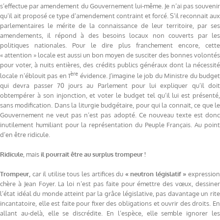
s’effectue par amendement du Gouvernement lui-même. Je n’ai pas souvenir
qu’il ait proposé ce type d’amendement contraint et forcé. S’il reconnait aux
parlementaires le mérite de la connaissance de leur territoire, par ses
amendements, il répond à des besoins locaux non couverts par les
politiques nationales. Pour le dire plus franchement encore, cette
« attention » locale est aussi un bon moyen de susciter des bonnes volontés
pour voter, à nuits entières, des crédits publics généraux dont la nécessité
ère
locale n’éblouit pas en 1
évidence. J’imagine le job du Ministre du budget
qui devra passer 70 jours au Parlement pour lui expliquer qu’il doit
obtempérer à son injonction, et voter le budget tel qu’il lui est présenté,
sans modification. Dans la liturgie budgétaire, pour qui la connait, ce que le
Gouvernement ne veut pas n’est pas adopté. Ce nouveau texte est donc
inutilement humiliant pour la représentation du Peuple Français. Au point
d’en être ridicule.
Ridicule
, mais
il pourrait être au surplus trompeur !
Trompeur,
car il utilise tous les artifices du
« neutron législatif »
expressio
chère à Jean Foyer. La loi n’est pas faite pour émettre des vœux, dessiner
l’état idéal du monde atteint par la grâce législative, pas davantage un rite
incantatoire, elle est faite pour fixer des obligations et ouvrir des droits. En
allant au-delà, elle se discrédite. En l’espèce, elle semble ignorer les