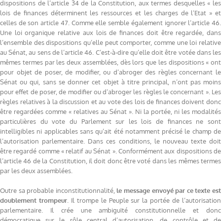
dispositions de l’article 34 de la Constitution, aux termes desquelles « les
lois de finances déterminent les ressources et les charges de l’Etat » et
celles de son article 47. Comme elle semble également ignorer l’article 46.
Une loi organique relative aux lois de finances doit être regardée, dans
l’ensemble des dispositions qu’elle peut comporter, comme une loi relative
au Sénat, au sens de l’article 46. C’est-à-dire qu’elle doit être votée dans les
mêmes termes par les deux assemblées, dès lors que les dispositions « ont
pour objet de poser, de modifier, ou d’abroger des règles concernant le
Sénat ou qui, sans se donner cet objet à titre principal, n’ont pas moins
pour effet de poser, de modifier ou d’abroger les règles le concernant ». Les
règles relatives à la discussion et au vote des lois de finances doivent donc
être regardées comme « relatives au Sénat ». Ni la portée, ni les modalités
particulières du vote du Parlement sur les lois de finances ne sont
intelligibles ni applicables sans qu’ait été notamment précisé le champ de
l’autorisation parlementaire. Dans ces conditions, le nouveau texte doit
être regardé comme « relatif au Sénat ». Conformément aux dispositions de
l’article 46 de la Constitution, il doit donc être voté dans les mêmes termes
par les deux assemblées.
Outre sa probable inconstitutionnalité,
le message envoyé par ce texte es
doublement trompeur
. Il trompe le Peuple sur la portée de l’autorisatio
parlementaire. Il crée une ambiguïté constitutionnelle et donc
démocratique sur le rôle central d’autorisation, de contrôle et de