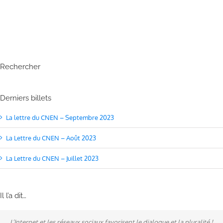
Rechercher
Derniers billets
La lettre du CNEN – Septembre 2023
La Lettre du CNEN – Août 2023
La Lettre du CNEN – Juillet 2023
Il l’a dit…
L’Internet et les réseaux sociaux favorisent le dialogue et la pluralité !
Ne pas subir, mais construire son destin, telle est la philosophie qui
A mes yeux, la politique est synonyme de service : un sénateur doit