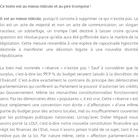
Ce texte est au mieux ridicule et au pire trompeur !
Il est au mieux ridicule
, puisqu’il consiste à supprimer ce qui n’existe pas. L
loi est un acte de majesté et non un acte de communication, un slogan
racoleur, un subterfuge, un trompe l’œil destiné à laisser croire qu’une
question est résolue parce qu’elle aura été griffonnée dans le marbre de la
législation. Cette mesure ressemble à une espèce de capucinade hypocrite
destinée à manifester une dévotion bigote à une nouvelle divinité
républicaine.
La bien mal nommée « réserve » n’existe pas ! Sauf à considérer que le
surplus, c’est-à-dire les 99,9 % du budget seraient laissés à la discrétion de
l’Exécutif. C’est-à-dire exactement le contraire du principe des démocraties
parlementaires qui confèrent au Parlement le pouvoir d’autoriser les crédits
au Gouvernement. Même les monarchies constitutionnelles fonctionnent
ainsi. Pas les démocraties dites « populaires », il est vrai. Cette « réserve » est
tout simplement une convention non écrite « d’affectation » d’une infime
partie du budget pour des actions locales, mal ou insuffisamment couvertes
par les politiques publiques nationales. Lorsqu’avec Didier Migaud nous
avons porté la LOLF, c’est-à-dire notre nouvelle constitution financière qui
régit les finances de l’Etat, nous n’avons jamais traité de ce sujet, tant il ne
relève pas de la loi. Par nature même, cette « affection parlementaire »