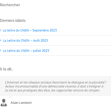
Rechercher
Derniers billets
La lettre du CNEN – Septembre 2023
La Lettre du CNEN – Août 2023
La Lettre du CNEN – Juillet 2023
Il l’a dit…
L’Internet et les réseaux sociaux favorisent le dialogue et la pluralité !
Ne pas subir, mais construire son destin, telle est la philosophie qui
A mes yeux, la politique est synonyme de service : un sénateur doit
Acteur incontournable d’une démocratie vivante, il doit s’intégrer à
n’a cessé de mobiliser la ville d’Alençon, son agglomération et ses
être au service des élus et des communes comme un maire sait si bien
la vie et aux pratiques des élus, les rapprocher encore du citoyen.
élus.
l’être au service des habitants.
Alain Lambert
Alain Lambert
Alain Lambert