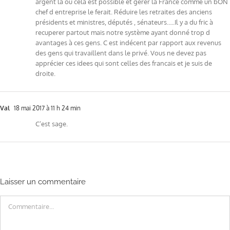
argent là où cela est possible et gérer la France comme un bON
chef d entreprise le ferait. Réduire les retraites des anciens
présidents et ministres, députés , sénateurs…..Il y a du fric à
recuperer partout mais notre système ayant donné trop d
avantages à ces gens. C est indécent par rapport aux revenus
des gens qui travaillent dans le privé. Vous ne devez pas
apprécier ces idees qui sont celles des francais et je suis de
droite.
Val
18 mai 2017 à 11 h 24 min
C’est sage.
Laisser un commentaire
Commentaire