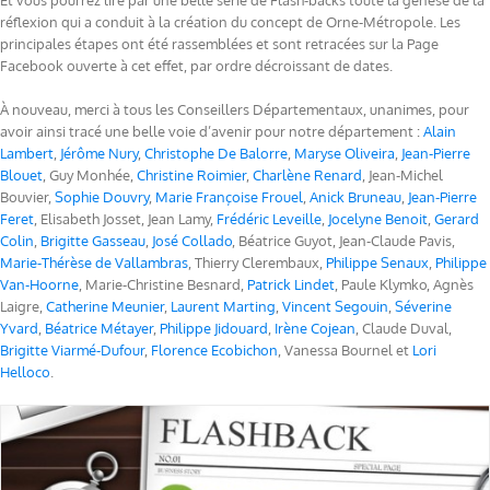
Et vous pourrez lire par une belle série de Flash-backs toute la genèse de la
réflexion qui a conduit à la création du concept de Orne-Métropole. Les
principales étapes ont été rassemblées et sont retracées sur la Page
Facebook ouverte à cet effet, par ordre décroissant de dates.
À nouveau, merci à tous les Conseillers Départementaux, unanimes, pour
avoir ainsi tracé une belle voie d’avenir pour notre département :
Alain
Lambert
,
Jérôme Nury
,
Christophe De Balorre
,
Maryse Oliveira
,
Jean-Pierre
Blouet
, Guy Monhée,
Christine Roimier
,
Charlène Renard
, Jean-Michel
Bouvier,
Sophie Douvry
,
Marie Françoise Frouel
,
Anick Bruneau
,
Jean-Pierre
Feret
, Elisabeth Josset, Jean Lamy,
Frédéric Leveille
,
Jocelyne Benoit
,
Gerard
Colin
,
Brigitte Gasseau
,
José Collado
, Béatrice Guyot, Jean-Claude Pavis,
Marie-Thérèse de Vallambras
, Thierry Clerembaux,
Philippe Senaux
,
Philippe
Van-Hoorne
, Marie-Christine Besnard,
Patrick Lindet
, Paule Klymko, Agnès
Laigre,
Catherine Meunier
,
Laurent Marting
,
Vincent Segouin
,
Séverine
Yvard
,
Béatrice Métayer
,
Philippe Jidouard
,
Irène Cojean
, Claude Duval,
Brigitte Viarmé-Dufour
,
Florence Ecobichon
, Vanessa Bournel et
Lori
Helloco
.