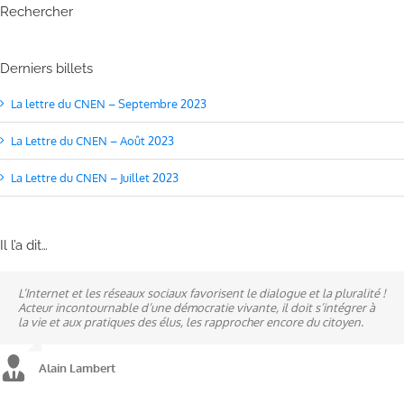
Rechercher
Derniers billets
La lettre du CNEN – Septembre 2023
La Lettre du CNEN – Août 2023
La Lettre du CNEN – Juillet 2023
Il l’a dit…
L’Internet et les réseaux sociaux favorisent le dialogue et la pluralité !
Ne pas subir, mais construire son destin, telle est la philosophie qui
A mes yeux, la politique est synonyme de service : un sénateur doit
Acteur incontournable d’une démocratie vivante, il doit s’intégrer à
n’a cessé de mobiliser la ville d’Alençon, son agglomération et ses
être au service des élus et des communes comme un maire sait si bien
la vie et aux pratiques des élus, les rapprocher encore du citoyen.
élus.
l’être au service des habitants.
Alain Lambert
Alain Lambert
Alain Lambert