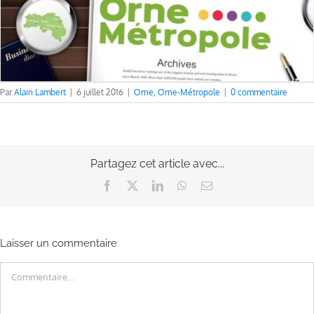
Par
Alain Lambert
|
6 juillet 2016
|
Orne
,
Orne-Métropole
|
0 commentaire
Partagez cet article avec...
Facebook
X
LinkedIn
WhatsApp
Email
Laisser un commentaire
Commentaire