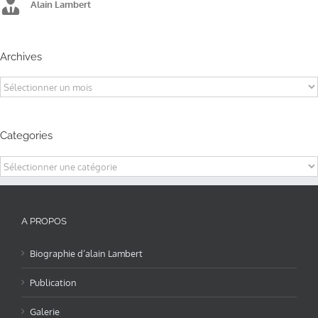
Alain Lambert
Alain Lambert
Alain Lambert
Archives
Archives
Categories
Categories
A PROPOS
Biographie d’alain Lambert
Publication
Galerie