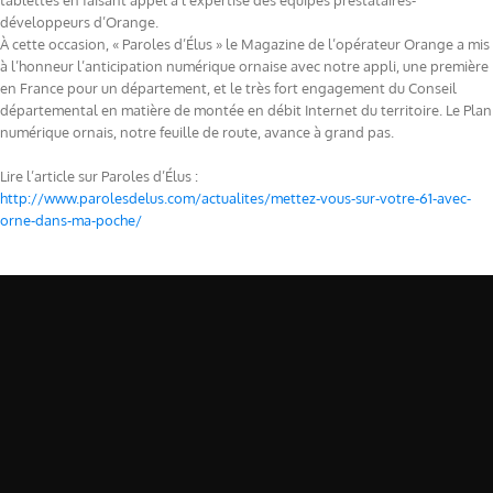
tablettes en faisant appel à l’expertise des équipes prestataires-
développeurs d’Orange.
À cette occasion, « Paroles d’Élus » le Magazine de l’opérateur Orange a mis
à l’honneur l’anticipation numérique ornaise avec notre appli, une première
en France pour un département, et le très fort engagement du Conseil
départemental en matière de montée en débit Internet du territoire. Le Plan
numérique ornais, notre feuille de route, avance à grand pas.
Lire l’article sur Paroles d’Élus :
http://www.parolesdelus.com/actualites/mettez-vous-sur-votre-61-avec-
orne-dans-ma-poche/