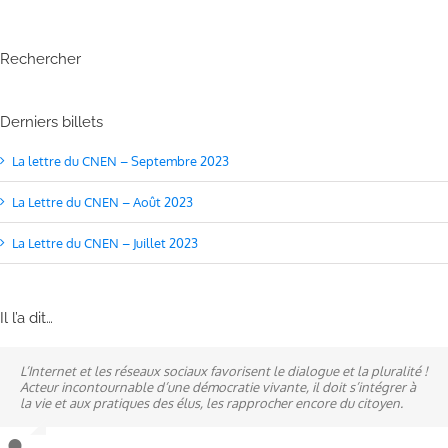
Rechercher
Derniers billets
La lettre du CNEN – Septembre 2023
La Lettre du CNEN – Août 2023
La Lettre du CNEN – Juillet 2023
Il l’a dit…
L’Internet et les réseaux sociaux favorisent le dialogue et la pluralité !
Ne pas subir, mais construire son destin, telle est la philosophie qui
A mes yeux, la politique est synonyme de service : un sénateur doit
Acteur incontournable d’une démocratie vivante, il doit s’intégrer à
n’a cessé de mobiliser la ville d’Alençon, son agglomération et ses
être au service des élus et des communes comme un maire sait si bien
la vie et aux pratiques des élus, les rapprocher encore du citoyen.
élus.
l’être au service des habitants.