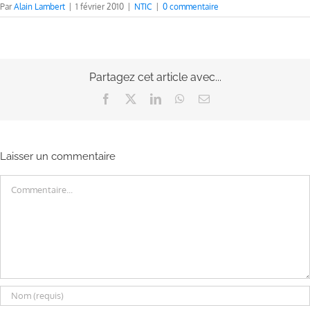
Par
Alain Lambert
|
1 février 2010
|
NTIC
|
0 commentaire
Partagez cet article avec...
Facebook
X
LinkedIn
WhatsApp
Email
Laisser un commentaire
Commentaire