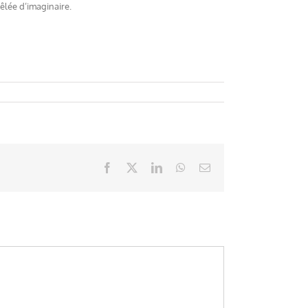
mêlée d’imaginaire.
Facebook
X
LinkedIn
WhatsApp
Email