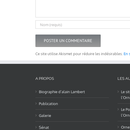
Ce site utilise Akismet pour réduire les indésirables.
En 
A PROPOS
LES AU
Biographie d’alain Lambert
Le si
l’Orn
Publication
Le Po
l’Orn
Galerie
OrneL
Sénat