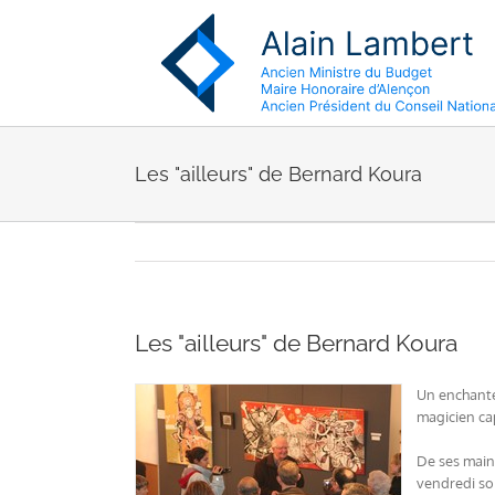
Passer
au
contenu
Les "ailleurs" de Bernard Koura
Les "ailleurs" de Bernard Koura
Un enchantem
magicien cap
De ses mains
vendredi soi