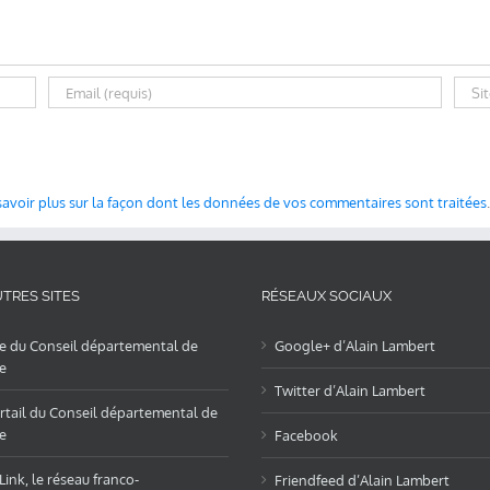
savoir plus sur la façon dont les données de vos commentaires sont traitées
.
TRES SITES
RÉSEAUX SOCIAUX
te du Conseil départemental de
Google+ d’Alain Lambert
e
Twitter d’Alain Lambert
rtail du Conseil départemental de
e
Facebook
ink, le réseau franco-
Friendfeed d’Alain Lambert