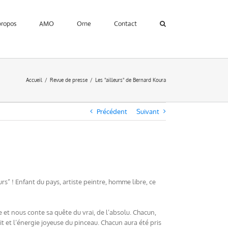
propos
AMO
Orne
Contact
Accueil
Revue de presse
Les "ailleurs" de Bernard Koura
Précédent
Suivant
rs” ! Enfant du pays, artiste peintre, homme libre, ce
e et nous conte sa quête du vrai, de l’absolu. Chacun,
it et l’énergie joyeuse du pinceau. Chacun aura été pris