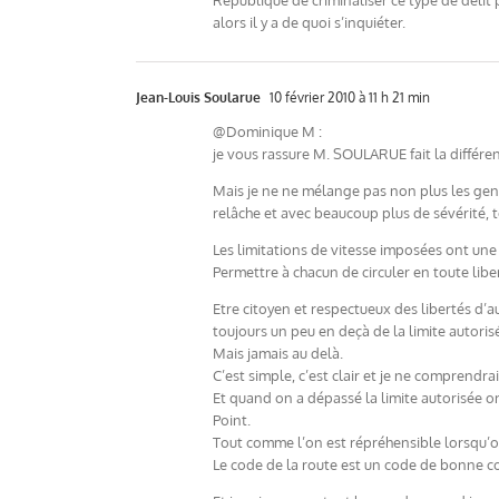
République de criminaliser ce type de délit p
alors il y a de quoi s’inquiéter.
Jean-Louis Soularue
10 février 2010 à 11 h 21 min
@Dominique M :
je vous rassure M. SOULARUE fait la différen
Mais je ne ne mélange pas non plus les genr
relâche et avec beaucoup plus de sévérité, 
Les limitations de vitesse imposées ont un
Permettre à chacun de circuler en toute libe
Etre citoyen et respectueux des libertés d’a
toujours un peu en deçà de la limite autoris
Mais jamais au delà.
C’est simple, c’est clair et je ne comprendra
Et quand on a dépassé la limite autorisée o
Point.
Tout comme l’on est répréhensible lorsqu’on
Le code de la route est un code de bonne c