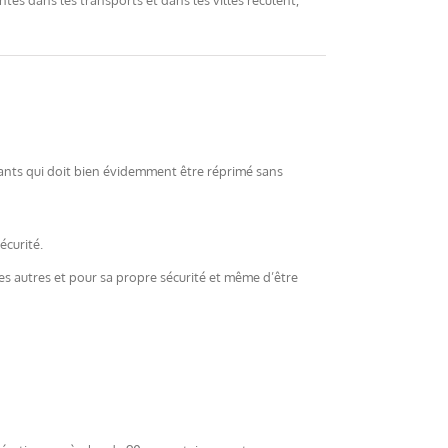
entes dans les transports et dans les villes reculent,
fiants qui doit bien évidemment être réprimé sans
écurité.
des autres et pour sa propre sécurité et même d’être