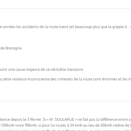
e années les accidents de la route tuent (et beaucoup plus que la grippe A… e
nde Bretagne.
e sont une cause majeure de ce véritable massacre.
e,cette violence inconsciente des criminels de la route sont énormes et les
ilence depuis le 3 février. Si « M. SOULARUE » ne fait pas la différence entre
e 130kmh voire 90kmh, si pour lui rouler à 55 kmh au lieu de 50kmh relève de la