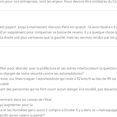
aisons pour nos entreprises, sont les enjeux. Nous devons être solidaires du 
est payant. Jusqu’à maintenant Alençon-Paris est gratuit ; là aussi faudra-t-il
si d’un supplément pour compenser sa baisse de revenu. Il y a quelque chose
la droite soit plus vertueuse que la gauche, mais les services rendus par le
iter pour aborder avec la préfecture et ses autres interlocuteurs la question
ires chargés de notre sécurité contre les automobilistes?
esse, oui. Mais traquer l’automobiliste qui roule à 92 kms/h au lieu de 90 sur
ociété!
inquant des personnes qui ne font courir aucun danger à la société, pas davanta
rentrent dans les caisses de l’Etat.
t qu’augmenter pour la
ice et les honnêtes gens aussi! Y compris à Droite! Il y a dans ce « matraquag
ectifs qui en valent la peine!!!