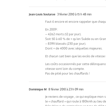
Jean-Louis Soularue
3 février 2010 à 15 h 48 min
Faut-il encore et encore rappeler que chaqu
En 2009 :
– 4262 morts (12 par jour).
Soit 50 à 60 % de + qu’en Suède ou en Gra
– 83911 blessés (230 par jour).
Dont + de 4000 avec séquelles majeures.
Et chacun sait bien que les excès de vitess
Les coûts occasionnés par cette délinquanc
vitesse sont loin du compte.
Pas de pitié pour les chauffards !
Dominique M
8 février 2010 à 23 h 09 min
Je reviens de voyage , ce qui explique mon s
le « chauffard » qui roule à 180kmh au lieu d