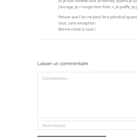
Et je suis comme tout le monde, quand je su
J’enrage, je « ronge mon frein », je piaffe, j
Penser que l’on ne peut être pénalisé quand 
tous, sans exception.
Bonne route à vous !
Laisser un commentaire
Commentaire