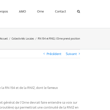
propos
AMO
Orne
Contact
Accueil
Collectivités Locales
RN 154 et RN12, l’Orne prend position
Précédent
Suivant
 la RN 154 et de la RN12, dont le fameux
il général de l’Orne devrait faire entendre sa voix sur
oroutière) qui permettrait une continuité de la RN12 en