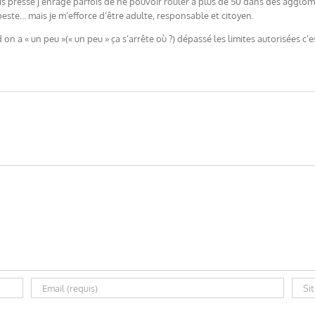
is pressé j’enrage parfois de ne pouvoir rouler à plus de 50 dans des agglomé
e peste… mais je m’efforce d’être adulte, responsable et citoyen.
on a « un peu »(« un peu » ça s’arrête où ?) dépassé les limites autorisées c’e