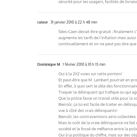
sécurité pour les usagers, facilités de livr
raleur
31 janvier 2010 à 22 h 48 min
Sées-Caen devait être gratuit ; finalement c’
augmente les tarifs de l’inflation mais aus
continuellement et on ne peut pas dire que 
Dominique M
1 février 2010 à 10 h 15 min
Oui à la 2X2 voies sur cette portion!
Et peut-être que M. Lambert pourrait en prof
En effet, à quoi sert le zèle des fonctionna
Traquer le délinquant qui trafique ou qui agr
Que la police fasse un travail utile pour la s
Biensûr, ça lui est facile de traiter en dél
vue à côté des vrais délinquants!
Biensûr, les contraventions ainsi collectées 
Mais le coût de la vraie délinquance ne fai
société et le fossé de méfiance entre la pol
Oui à la politique du chiffre, mais sur des obj