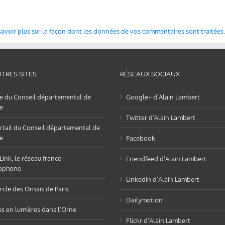
savoir plus sur la façon dont les données de vos commentaires sont traitées
.
TRES SITES
RÉSEAUX SOCIAUX
te du Conseil départemental de
Google+ d’Alain Lambert
e
Twitter d’Alain Lambert
rtail du Conseil départemental de
e
Facebook
ink, le réseau franco-
Friendfeed d’Alain Lambert
ophone
LinkedIn d’Alain Lambert
rcle des Ornais de Paris
Dailymotion
es en lumières dans l’Orne
Flickr d’Alain Lambert