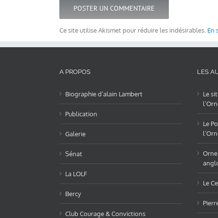
Ce site utilise Akismet pour réduire les indésirables.
En 
A PROPOS
LES AU
Biographie d’alain Lambert
Le si
l’Orn
Publication
Le Po
l’Orn
Galerie
OrneL
Sénat
angl
La LOLF
Le Ce
Bercy
Pierr
Club Courage & Convictions