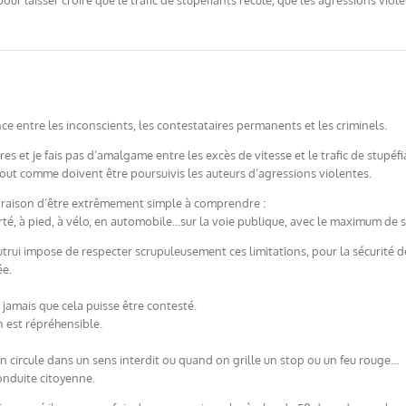
our laisser croire que le trafic de stupéfiants recule, que les agressions viol
ce entre les inconscients, les contestataires permanents et les criminels.
es et je fais pas d’amalgame entre les excès de vitesse et le trafic de stupé
tout comme doivent être poursuivis les auteurs d’agressions violentes.
e raison d’être extrêmement simple à comprendre :
rté, à pied, à vélo, en automobile…sur la voie publique, avec le maximum de s
utrui impose de respecter scrupuleusement ces limitations, pour la sécurité 
ée.
i jamais que cela puisse être contesté.
n est répréhensible.
 circule dans un sens interdit ou quand on grille un stop ou un feu rouge…
onduite citoyenne.