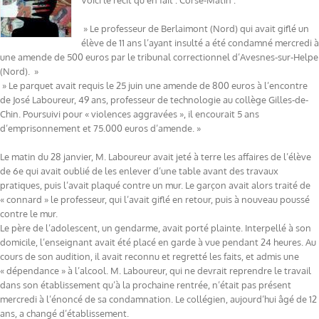
Voici le récit qu’en fait : Corse-Matin :
» Le professeur de Berlaimont (Nord) qui avait giflé un
élève de 11 ans l’ayant insulté a été condamné mercredi à
une amende de 500 euros par le tribunal correctionnel d’Avesnes-sur-Helpe
(Nord). »
» Le parquet avait requis le 25 juin une amende de 800 euros à l’encontre
de José Laboureur, 49 ans, professeur de technologie au collège Gilles-de-
Chin. Poursuivi pour « violences aggravées », il encourait 5 ans
d’emprisonnement et 75.000 euros d’amende. »
Le matin du 28 janvier, M. Laboureur avait jeté à terre les affaires de l’élève
de 6e qui avait oublié de les enlever d’une table avant des travaux
pratiques, puis l’avait plaqué contre un mur. Le garçon avait alors traité de
« connard » le professeur, qui l’avait giflé en retour, puis à nouveau poussé
contre le mur.
Le père de l’adolescent, un gendarme, avait porté plainte. Interpellé à son
domicile, l’enseignant avait été placé en garde à vue pendant 24 heures. Au
cours de son audition, il avait reconnu et regretté les faits, et admis une
« dépendance » à l’alcool. M. Laboureur, qui ne devrait reprendre le travail
dans son établissement qu’à la prochaine rentrée, n’était pas présent
mercredi à l’énoncé de sa condamnation. Le collégien, aujourd’hui âgé de 12
ans, a changé d’établissement.