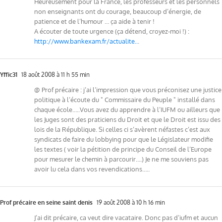
Heureusement pour la France, les professeurs et les personnels
non enseignants ont du courage, beaucoup d’énergie, de
patience et de l’humour … ça aide à tenir !
A écouter de toute urgence (ça détend, croyez-moi !) :
http://www.bankexam.fr/actualite..
.
Yffic31
18 août 2008 à 11 h 55 min
@ Prof précaire : j’ai l’impression que vous préconisez une justice
politique à l’écoute du " Commissaire du Peuple " installé dans
chaque école…..Vous avez du apprendre à l’IUFM ou ailleurs que
les Juges sont des praticiens du Droit et que le Droit est issu des
lois de la République. Si celles ci s’avèrent néfastes c’est aux
syndicats de faire du lobbying pour que le Législateur modifie
les textes ( voir la pétition de principe du Conseil de l’Europe
pour mesurer le chemin à parcourir….) Je ne me souviens pas
avoir lu cela dans vos revendications…..
Prof précaire en seine saint denis
19 août 2008 à 10 h 16 min
J’ai dit précaire, ca veut dire vacataire. Donc pas d’iufm et aucun