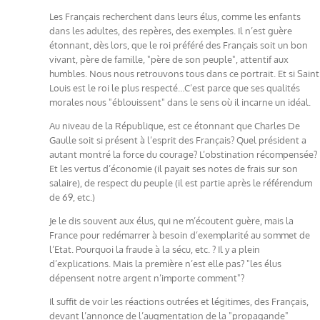
Les Français recherchent dans leurs élus, comme les enfants
dans les adultes, des repères, des exemples. Il n’est guère
étonnant, dès lors, que le roi préféré des Français soit un bon
vivant, père de famille, "père de son peuple", attentif aux
humbles. Nous nous retrouvons tous dans ce portrait. Et si Saint
Louis est le roi le plus respecté…C’est parce que ses qualités
morales nous "éblouissent" dans le sens où il incarne un idéal.
Au niveau de la République, est ce étonnant que Charles De
Gaulle soit si présent à l’esprit des Français? Quel président a
autant montré la force du courage? L’obstination récompensée?
Et les vertus d’économie (il payait ses notes de frais sur son
salaire), de respect du peuple (il est partie après le référendum
de 69, etc.)
Je le dis souvent aux élus, qui ne m’écoutent guère, mais la
France pour redémarrer à besoin d’exemplarité au sommet de
l’Etat. Pourquoi la fraude à la sécu, etc. ? Il y a plein
d’explications. Mais la première n’est elle pas? "les élus
dépensent notre argent n’importe comment"?
Il suffit de voir les réactions outrées et légitimes, des Français,
devant l’annonce de l’augmentation de la "propagande"