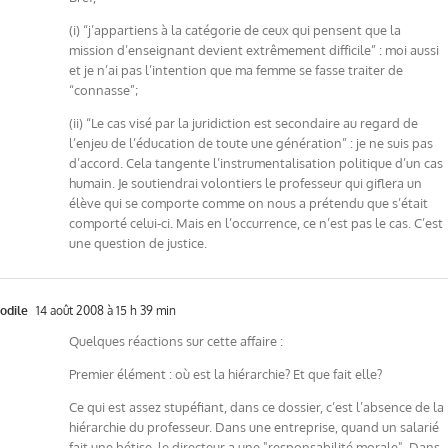
(i) “j’appartiens à la catégorie de ceux qui pensent que la
mission d’enseignant devient extrêmement difficile” : moi aussi
et je n’ai pas l’intention que ma femme se fasse traiter de
“connasse”;
(ii) “Le cas visé par la juridiction est secondaire au regard de
l’enjeu de l’éducation de toute une génération” : je ne suis pas
d’accord. Cela tangente l’instrumentalisation politique d’un cas
humain. Je soutiendrai volontiers le professeur qui giflera un
élève qui se comporte comme on nous a prétendu que s’était
comporté celui-ci. Mais en l’occurrence, ce n’est pas le cas. C’est
une question de justice.
odile
14 août 2008 à 15 h 39 min
Quelques réactions sur cette affaire :
Premier élément : où est la hiérarchie? Et que fait elle?
Ce qui est assez stupéfiant, dans ce dossier, c’est l’absence de la
hiérarchie du professeur. Dans une entreprise, quand un salarié
fait une bétise, le directeur a une "responsabilité morale". Dans