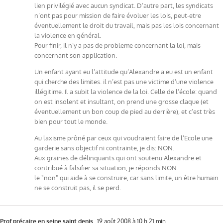
lien privilégié avec aucun syndicat. D’autre part, les syndicats
n’ont pas pour mission de faire évoluer les lois, peut-etre
éventuellement le droit du travail, mais pas les lois concernant
la violence en général.
Pour finir, il n’y a pas de probleme concernant la loi, mais
concernant son application.
Un enfant ayant eu l’attitude qu’Alexandre a eu est un enfant
qui cherche des limites. il n’est pas une victime d’une violence
illégitime. Il a subit la violence de la loi. Celle de l’école: quand
on est insolent et insultant, on prend une grosse claque (et
éventuellement un bon coup de pied au derrière), et c’est très
bien pour tout le monde.
Au laxisme prôné par ceux qui voudraient faire de l’Ecole une
garderie sans objectif ni contrainte, je dis: NON.
Aux graines de délinquants qui ont soutenu Alexandre et
contribué à falsifier sa situation, je réponds NON.
le "non" qui aide à se construire, car sans limite, un être humain
ne se construit pas, il se perd.
Prof précaire en seine saint denis
19 août 2008 à 10 h 21 min