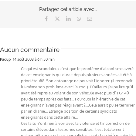
Partagez cet article avec...
Facebook
X
LinkedIn
WhatsApp
Email
Aucun commentaire
Padup
14 août 2008 à 6 h 50 min
Ce qui est scandaleux c’est que le problème d’alcoolisme avéré
de cet enseignants qui durait depuis plusieurs années ait été à
priori étouffé. Son entourage ne pouvait l’ignorer. (il reconnaît
lui-même son problème avec l’alcool). D’ailleurs j’ai pu lire qu’il
avait été repris au volant de son véhicule avec plus d’ 1 Gr 40
peu de temps après ces faits… Pourquoi la hiérarchie de cet
enseignant n’avait pas réagi avant ?….Cela aurait pu se terminer
par un drame… Etrange position de certains syndicats
enseignants dans cette affaire…
Ces faits n’ont rien à voir avec la violence et l’incorrection de
certains élèves dans les zones sensibles. Il est totalement
malhonnête que certains journalistes aient cherché à manipulé