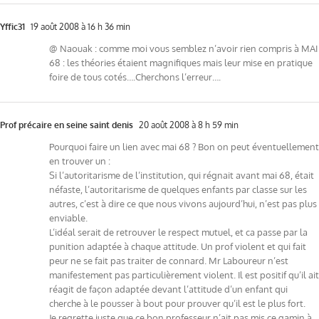
Yffic31
19 août 2008 à 16 h 36 min
@ Naouak : comme moi vous semblez n’avoir rien compris à MAI
68 : les théories étaient magnifiques mais leur mise en pratique
foire de tous cotés….Cherchons l’erreur….
Prof précaire en seine saint denis
20 août 2008 à 8 h 59 min
Pourquoi faire un lien avec mai 68 ? Bon on peut éventuellement
en trouver un :
Si l’autoritarisme de l’institution, qui régnait avant mai 68, était
néfaste, l’autoritarisme de quelques enfants par classe sur les
autres, c’est à dire ce que nous vivons aujourd’hui, n’est pas plus
enviable.
L’idéal serait de retrouver le respect mutuel, et ca passe par la
punition adaptée à chaque attitude. Un prof violent et qui fait
peur ne se fait pas traiter de connard. Mr Laboureur n’est
manifestement pas particulièrement violent. Il est positif qu’il ait
réagit de façon adaptée devant l’attitude d’un enfant qui
cherche à le pousser à bout pour prouver qu’il est le plus fort.
Je regrette juste que ce bon professeur n’ait pas mis ce gamin à