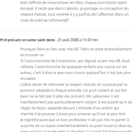
bien difficile de reconstituer les faits, chaque journlaiste ayant
évoqué. Il reste que dans l’absolu, je partage sa conception du
respect mutuel, tout comme il y a parfois de l’affection dans un
coup de pied au schtroumpf.
Prof précaire en seine saint denis
25 août 2008 à 7 h 07 min
Pourquoi faire un lien avec mai 68 ? Bon on peut éventuellement
en trouver un :
Si l’autoritarisme de l’institution, qui régnait avant mai 68, était
néfaste, l’autoritarisme de quelques enfants par classe sur les
autres, c’est à dire ce que nous vivons aujourd’hui, n’est pas plus
enviable.
L’idéal serait de retrouver le respect mutuel, et ca passe par la
punition adaptée à chaque attitude. Un prof violent et qui fait
peur ne se fait pas traiter de connard. Mr Laboureur n’est
manifestement pas particulièrement violent. Il est positif qu’il ait
réagit de façon adaptée devant l’attitude d’un enfant qui
cherche à le pousser à bout pour prouver qu’il est le plus fort.
Je regrette juste que ce bon professeur n’ait pas mis ce gamin à
la porte de sa classe (momentanément ou pour toute la séance),
avec un bon coup de pied au derrière. Ca aurait fait beaucoup de