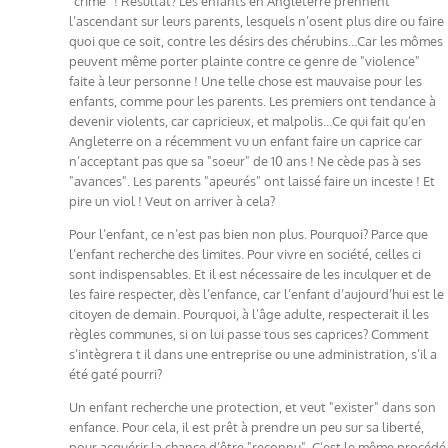
"crime" ! Résultat? Les enfants en Angleterre prennent
l’ascendant sur leurs parents, lesquels n’osent plus dire ou faire
quoi que ce soit, contre les désirs des chérubins…Car les mômes
peuvent même porter plainte contre ce genre de "violence"
faite à leur personne ! Une telle chose est mauvaise pour les
enfants, comme pour les parents. Les premiers ont tendance à
devenir violents, car capricieux, et malpolis…Ce qui fait qu’en
Angleterre on a récemment vu un enfant faire un caprice car
n’acceptant pas que sa "soeur" de 10 ans ! Ne cède pas à ses
"avances". Les parents "apeurés" ont laissé faire un inceste ! Et
pire un viol ! Veut on arriver à cela?
Pour l’enfant, ce n’est pas bien non plus. Pourquoi? Parce que
l’enfant recherche des limites. Pour vivre en société, celles ci
sont indispensables. Et il est nécessaire de les inculquer et de
les faire respecter, dès l’enfance, car l’enfant d’aujourd’hui est le
citoyen de demain. Pourquoi, à l’âge adulte, respecterait il les
règles communes, si on lui passe tous ses caprices? Comment
s’intègrera t il dans une entreprise ou une administration, s’il a
été gaté pourri?
Un enfant recherche une protection, et veut "exister" dans son
enfance. Pour cela, il est prêt à prendre un peu sur sa liberté,
pour acquérir la chance d’être "reconnu". C’est le même procédé