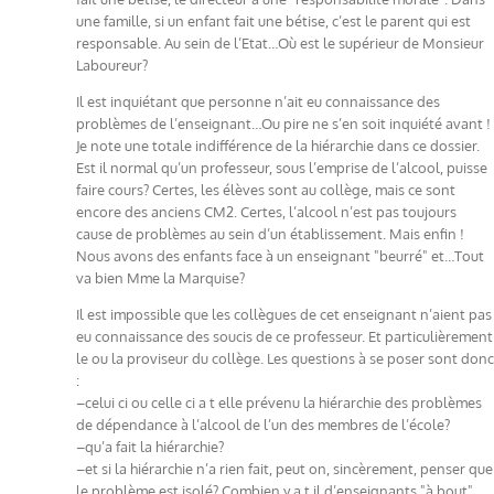
une famille, si un enfant fait une bétise, c’est le parent qui est
responsable. Au sein de l’Etat…Où est le supérieur de Monsieur
Laboureur?
Il est inquiétant que personne n’ait eu connaissance des
problèmes de l’enseignant…Ou pire ne s’en soit inquiété avant !
Je note une totale indifférence de la hiérarchie dans ce dossier.
Est il normal qu’un professeur, sous l’emprise de l’alcool, puisse
faire cours? Certes, les élèves sont au collège, mais ce sont
encore des anciens CM2. Certes, l’alcool n’est pas toujours
cause de problèmes au sein d’un établissement. Mais enfin !
Nous avons des enfants face à un enseignant "beurré" et…Tout
va bien Mme la Marquise?
Il est impossible que les collègues de cet enseignant n’aient pas
eu connaissance des soucis de ce professeur. Et particulièrement
le ou la proviseur du collège. Les questions à se poser sont donc
:
–celui ci ou celle ci a t elle prévenu la hiérarchie des problèmes
de dépendance à l’alcool de l’un des membres de l’école?
–qu’a fait la hiérarchie?
–et si la hiérarchie n’a rien fait, peut on, sincèrement, penser que
le problème est isolé? Combien y a t il d’enseignants "à bout"