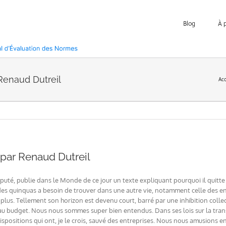
Blog
À 
 Renaud Dutreil
Acc
, par Renaud Dutreil
uté, publie dans le Monde de ce jour un texte expliquant pourquoi il quitte l
on des quinquas a besoin de trouver dans une autre vie, notamment celle des e
re plus. Tellement son horizon est devenu court, barré par une inhibition co
au budget. Nous nous sommes super bien entendus. Dans ses lois sur la trans
dispositions qui ont, je le crois, sauvé des entreprises. Nous nous amusions 