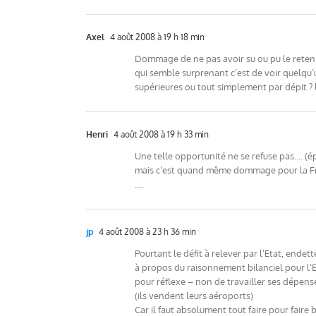
Axel
4 août 2008 à 19 h 18 min
Dommage de ne pas avoir su ou pu le retenir,
qui semble surprenant c’est de voir quelqu’u
supérieures ou tout simplement par dépit ? l
Henri
4 août 2008 à 19 h 33 min
Une telle opportunité ne se refuse pas…. (
mais c’est quand même dommage pour la Franc
….
jp
4 août 2008 à 23 h 36 min
Pourtant le défit à relever par l’Etat, ende
à propos du raisonnement bilanciel pour l’E
pour réflexe – non de travailler ses dépenses
(ils vendent leurs aéroports)
Car il faut absolument tout faire pour faire