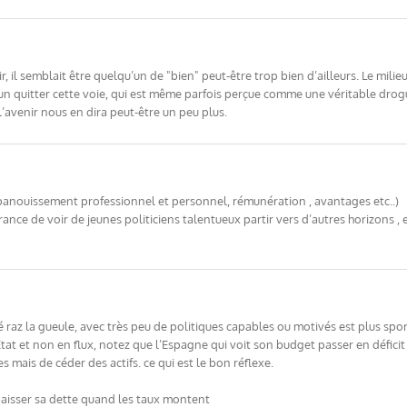
 il semblait être quelqu’un de "bien" peut-être trop bien d’ailleurs. Le milie
n quitter cette voie, qui est même parfois perçue comme une véritable drogue,
’avenir nous en dira peut-être un peu plus.
épanouissement professionnel et personnel, rémunération , avantages etc..)
e de voir de jeunes politiciens talentueux partir vers d’autres horizons ,
tté raz la gueule, avec très peu de politiques capables ou motivés est plus sp
tat et non en flux, notez que l’Espagne qui voit son budget passer en défici
 mais de céder des actifs. ce qui est le bon réflexe.
 baisser sa dette quand les taux montent