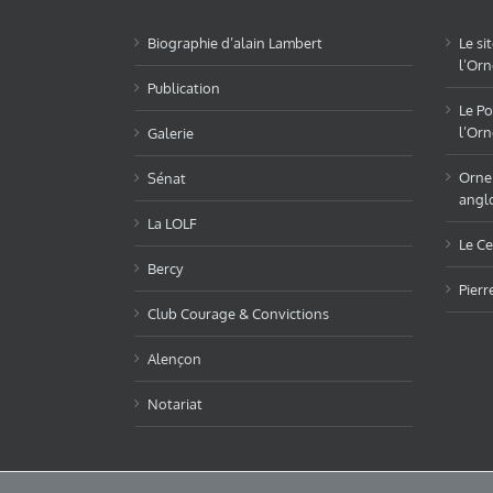
Biographie d’alain Lambert
Le si
l’Orn
Publication
Le Po
l’Orn
Galerie
OrneL
Sénat
angl
La LOLF
Le Ce
Bercy
Pierr
Club Courage & Convictions
Alençon
Notariat