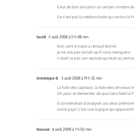
Il est de bon aloi pour un certain nombre de 
Ce n’est pas la médiocritude qui sortira la F
faceB
5 août 2008 à 11 h 08 min
bon vent d ouest a renaud dutreil
je ne suis pas certain qu’il nous manquera
n etait ce pas son epouse qui etait au cent
Dominique B.
5 août 2008 à 19 h 32 min
La fuite des capitaux, la fuite des cerveaux et
On peut se demander de quoi sera faite la 
Il conviendrait d’analyser ces deux phénomè
notre pays? c’est une logique qui apparemm
Naouak
6 août 2008 à 7 h 02 min