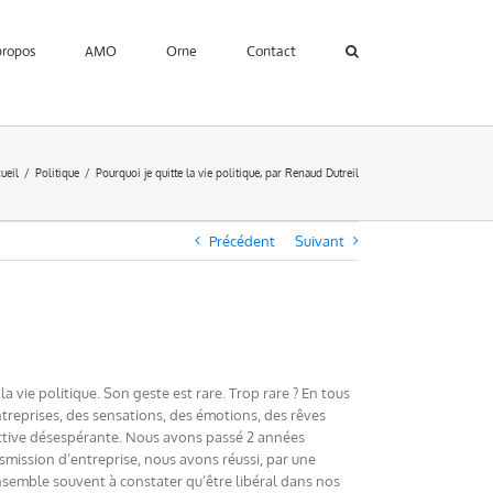
propos
AMO
Orne
Contact
ueil
Politique
Pourquoi je quitte la vie politique, par Renaud Dutreil
Précédent
Suivant
a vie politique. Son geste est rare. Trop rare ? En tous
ntreprises, des sensations, des émotions, des rêves
llective désespérante. Nous avons passé 2 années
mission d’entreprise, nous avons réussi, par une
ensemble souvent à constater qu’être libéral dans nos