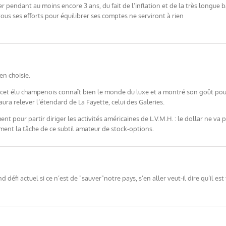
r pendant au moins encore 3 ans, du fait de l’inflation et de la très longue 
 tous ses efforts pour équilibrer ses comptes ne serviront à rien
en choisie.
cet élu champenois connaît bien le monde du luxe et a montré son goût pou
ra relever l’étendard de La Fayette, celui des Galeries.
nt pour partir diriger les activités américaines de L.V.M.H. : le dollar ne va 
ment la tâche de ce subtil amateur de stock-options.
d défi actuel si ce n’est de "sauver"notre pays, s’en aller veut-il dire qu’il est