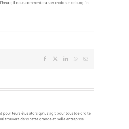
l’heure, il nous commentera son choix sur ce blog fin
Facebook
X
LinkedIn
WhatsApp
Email
our leurs élus alors qu’il s’agit pour tous (de droite
il trouvera dans cette grande et belle entreprise