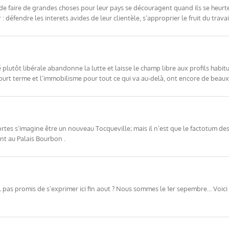
e faire de grandes choses pour leur pays se découragent quand ils se heurte
 : défendre les interets avides de leur clientèle, s’approprier le fruit du trava
plutôt libérale abandonne la lutte et laisse le champ libre aux profils habi
ourt terme et l’immobilisme pour tout ce qui va au-delà, ont encore de beaux
tes s’imagine être un nouveau Tocqueville; mais il n’est que le factotum de
nt au Palais Bourbon .
l pas promis de s’exprimer ici fin aout ? Nous sommes le 1er sepembre… Voici