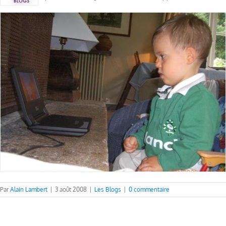
Par
Alain Lambert
|
3 août 2008
|
Les Blogs
|
0 commentaire