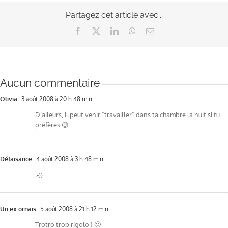
Partagez cet article avec...
Facebook
X
LinkedIn
WhatsApp
Email
Aucun commentaire
Olivia
3 août 2008 à 20 h 48 min
D’aileurs, il peut venir "travailler" dans ta chambre la nuit si tu
préfères 😉
Défaisance
4 août 2008 à 3 h 48 min
;-))
Un ex ornais
5 août 2008 à 21 h 12 min
Trotro trop rigolo ! 🙂