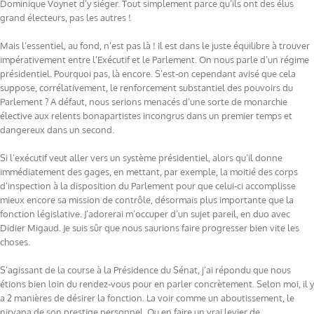
Dominique Voynet d’y siéger. Tout simplement parce qu’ils ont des élus
grand électeurs, pas les autres !
Mais l’essentiel, au fond, n’est pas là ! Il est dans le juste équilibre à trouver
impérativement entre l’Exécutif et le Parlement. On nous parle d’un régime
présidentiel. Pourquoi pas, là encore. S’est-on cependant avisé que cela
suppose, corrélativement, le renforcement substantiel des pouvoirs du
Parlement ? A défaut, nous serions menacés d’une sorte de monarchie
élective aux relents bonapartistes incongrus dans un premier temps et
dangereux dans un second.
Si l’exécutif veut aller vers un système présidentiel, alors qu’il donne
immédiatement des gages, en mettant, par exemple, la moitié des corps
d’inspection à la disposition du Parlement pour que celui-ci accomplisse
mieux encore sa mission de contrôle, désormais plus importante que la
fonction législative. J’adorerai m’occuper d’un sujet pareil, en duo avec
Didier Migaud. Je suis sûr que nous saurions faire progresser bien vite les
choses.
S’agissant de la course à la Présidence du Sénat, j’ai répondu que nous
étions bien loin du rendez-vous pour en parler concrètement. Selon moi, il y
a 2 manières de désirer la fonction. La voir comme un aboutissement, le
nirvana de son prestige personnel. Ou en faire un vrai levier de