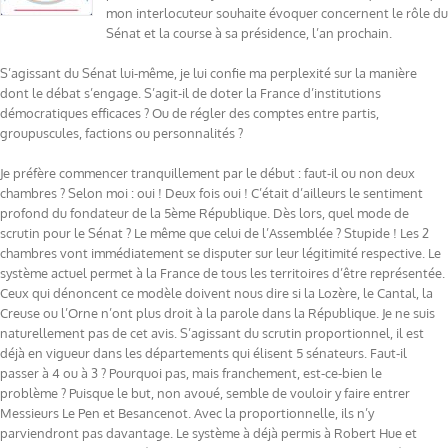
mon interlocuteur souhaite évoquer concernent le rôle du
Sénat et la course à sa présidence, l’an prochain.
S’agissant du Sénat lui-même, je lui confie ma perplexité sur la manière
dont le débat s’engage. S’agit-il de doter la France d’institutions
démocratiques efficaces ? Ou de régler des comptes entre partis,
groupuscules, factions ou personnalités ?
Je préfère commencer tranquillement par le début : faut-il ou non deux
chambres ? Selon moi : oui ! Deux fois oui ! C’était d’ailleurs le sentiment
profond du fondateur de la 5ème République. Dès lors, quel mode de
scrutin pour le Sénat ? Le même que celui de l’Assemblée ? Stupide ! Les 2
chambres vont immédiatement se disputer sur leur légitimité respective. Le
système actuel permet à la France de tous les territoires d’être représentée.
Ceux qui dénoncent ce modèle doivent nous dire si la Lozère, le Cantal, la
Creuse ou l’Orne n’ont plus droit à la parole dans la République. Je ne suis
naturellement pas de cet avis. S’agissant du scrutin proportionnel, il est
déjà en vigueur dans les départements qui élisent 5 sénateurs. Faut-il
passer à 4 ou à 3 ? Pourquoi pas, mais franchement, est-ce-bien le
problème ? Puisque le but, non avoué, semble de vouloir y faire entrer
Messieurs Le Pen et Besancenot. Avec la proportionnelle, ils n’y
parviendront pas davantage. Le système à déjà permis à Robert Hue et