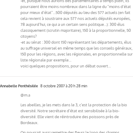
-et, puisque nous aurions des parlementaires à temps plein, ils
pourraient être moins nombreux dans la ligne du "moins d’état
pour mieux d’état"…500 députés au lieu des 577 actuels (en fait
cela revient à soustraire aux 577 nos actuels députés europées,
78 aujourd’hui, ce qui a un certain sens politique…): 300 élus
classiquement (scrutin majoritaire), 150 à la proportionnelle, 50
citoyens?
-et au sénat : 300 dont 150 représentant les départements, élus
au suffrage universel en même temps que les conseils généraux,
150 pour les régions, avec les régionales, en proportionnelle sur
liste régionale par exemple…
voici quelques propositions, pour un débat ouvert…
Annabelle Penthésilée
8 octobre 2007 à 20 h 28 min
@m.a
Les abeilles, je les mets dans le 3, c’est la protection de la bio
diversité. Notre secrétaire d’état est sensibilisée à la bio-
diversité. Elle vient de réintroduire des poissons près de
Bordeaux.
On pourrait aussi remettre des fleurs le long des champs,