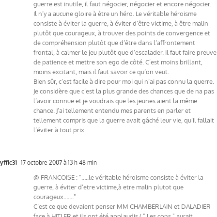
guerre est inutile, il faut négocier, négocier et encore négocier.
Il n’y a aucune gloire à être un héro. Le véritable héroisme
consiste à éviter la guerre, à éviter d’être victime, à être malin
plutôt que courageux, à trouver des points de convergence et
de compréhension plutôt que d’être dans l’affrontement
frontal, à calmer le jeu plutôt que d’escalader. Il faut faire preuve
de patience et mettre son ego de côté. C’est moins brillant,
moins excitant, mais il faut savoir ce qu’on veut.
Bien sûr, c’est facile à dire pour moi qui n’ai pas connu la guerre.
Je considère que c’est la plus grande des chances que de na pas
l’avoir connue et je voudrais que les jeunes aient la même
chance. J’ai tellement entendu mes parents en parler et
tellement compris que la guerre avait gâché leur vie, qu’il fallait
l’éviter à tout prix.
yffic31
17 octobre 2007 à 13 h 48 min
@ FRANCOISE : "…..le véritable héroisme consiste à éviter la
guerre, à éviter d’etre victime,à etre malin plutot que
courageux……."
C’est ce que devaient penser MM CHAMBERLAIN et DALADIER
face à HITLER et ils ont été applaudis ( " Les cons " aurait