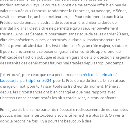
modernisation du Pays. La course au prestige me semble offrir bien peu de
valeur ajoutée aux Français. Moderniser la France et, au passage, le Sénat,
serait, en revanche, un bien meilleur projet. Pour redonner du punch à la
Présidence du Sénat, il faudrait, de toute manière, limiter la durée du
mandat à 6 ans ! C’est à dire ne permettre qu’un seul renouvellement
triennal. Ainsi les Sénateurs pourraient, sans risque de se les garder 20 ans,
élire des présidents jeunes, déterminés, audacieux, modernisateurs. Le
Sénat prendrait ainsi dans les institutions du Pays un rôle majeur, salutaire.
Il pourrait notamment se poser en garant d’un contrôle approfondi de
l’efficacité de l’action publique et aussi en garant de la protection si urgente
des intérêts des générations futures mal traitées depuis trop longtemps.
J’ai retrouvé, pour ceux que cela peut amuser,
un récit de la primaire à
laquelle j’ai participé, en 2004
, pour la Présidence du Sénat. Je n’en ai pas
changé un mot, pour lui laisser toute sa fraîcheur du moment. Même si,
depuis, les circonstances ont bien changé et que mes rapports avec
Christian Poncelet sont restés les plus cordiaux et, je crois, confiants.
Enfin, j’aurais bien aimé parler du nécessaire redressement de nos comptes
publics, mais mon interlocuteur a souhaité remettre à plus tard. On verra
donc la prochaine fois. Il y a pourtant beaucoup à dire.