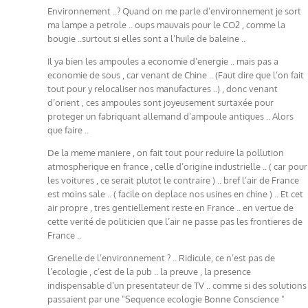
Environnement ..? Quand on me parle d’environnement je sort
ma lampe a petrole .. oups mauvais pour le CO2 , comme la
bougie ..surtout si elles sont a l’huile de baleine ..
Il ya bien les ampoules a economie d’energie .. mais pas a
economie de sous , car venant de Chine .. (Faut dire que l’on fait
tout pour y relocaliser nos manufactures ..) , donc venant
d’orient , ces ampoules sont joyeusement surtaxée pour
proteger un fabriquant allemand d’ampoule antiques .. Alors
que faire ..
De la meme maniere , on fait tout pour reduire la pollution
atmospherique en france , celle d’origine industrielle .. ( car pour
les voitures , ce serait plutot le contraire ) .. bref l’air de France
est moins sale .. ( facile on deplace nos usines en chine ) .. Et cet
air propre , tres gentiellement reste en France .. en vertue de
cette verité de politicien que l’air ne passe pas les frontieres de
France ..
Grenelle de l’environnement ? .. Ridicule, ce n’est pas de
l’ecologie , c’est de la pub .. la preuve , la presence
indispensable d’un presentateur de TV .. comme si des solutions
passaient par une "Sequence ecologie Bonne Conscience "