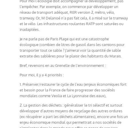
Pour moi l’écologie doit accompagner le développement, pas
l’empêcher. Par exemple, on commence par développer un
réseau de transport adéquat, RER version 2, métro, vélo,
tramway. Or, M Delanoé n’a pas fait cela, il a misé sur le tramway
et le vélo. Les infrastructures roulantes RATP sont saturées ou
inadaptées.
Je ne parle pas de Paris Plage qui est une catastrophe
écologique (combien de litres de gasoil dans les camions pour
transporter tout ce sable ? J’aimerai voir la quantité de sable
extraite des sablières pour le plaisir des habitants du Marais.
Bref, revenons en au Grenelle de l’environnement :
Pour moi, il y a 4 priorités :
1. Préserver/restaurer le cycle de l’eau (enjeux économiques fort
et besoin pour la France de faire progresser des sociétés
mondiales comme Veolia et La Lyonnaise des eaux),
2. La gestion des déchets : généraliser le tri sélectif et surtout
développer d’autres moyens de recyclage des autres ordures
(ex récupérer a part les déchets alimentaires), encore une fois un
enjeu économique mondial qui permettrait a nos sociétés de
s’implanter dans le monde pour offrir ce genre de services