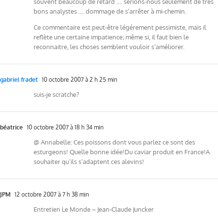
souvent beaucoup de retard …. serions-nous seulement de très
bons analystes …. dommage de s’arrêter à mi-chemin.
Ce commentaire est peut-être légérement pessimiste, mais il
reflète une certaine impatience; même si, il faut bien le
reconnaitre, les choses semblent vouloir s’améliorer.
gabriel fradet
10 octobre 2007 à 2 h 25 min
suis-je scratche?
béatrice
10 octobre 2007 à 18 h 34 min
@ Annabelle: Ces poissons dont vous parlez ce sont des
esturgeons! Quelle bonne idée!Du caviar produit en France!A
souhaiter qu’ils s’adaptent ces alevins!
JPM
12 octobre 2007 à 7 h 38 min
Entretien Le Monde – Jean-Claude Juncker