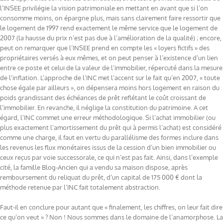
l’INSEE privilégie la vision patrimoniale en mettant en avant que si l’on
consomme moins, on épargne plus, mais sans clairement faire ressortir que
le logement de 1997 rend exactement le même service que le logement de
2007 (la hausse du prix n’est pas due à l’amélioration de la qualité) ; encore,
peut on remarquer que l’INSEE prend en compte les « loyers fictifs » des
propriétaires versés à eux mêmes, et on peut penser à l’existence d’un lien
entre ce poste et celui de la valeur de l’immobilier, répercuté dans la mesure
de l’inflation. L’approche de l’INC met l’accent sur le fait qu’en 2007, « toute
chose égale par ailleurs », on dépensera moins hors logement en raison du
poids grandissant des échéances de prêt reflétant le coût croissant de
l’immobilier. En revanche, il néglige la constitution du patrimoine. A cet
égard, l’INC commet une erreur méthodologique. Si l’achat immobilier (ou
plus exactement l’amortissement du prêt qui à permis l’achat) est considéré
comme une charge, il faut en vertu du parallélisme des formes inclure dans
les revenus les flux monétaires issus de la cession d’un bien immobilier ou
ceux reçus par voie successorale, ce qui n’est pas fait. Ainsi, dans l’exemple
cité, la famille Blog-Ancien qui a vendu sa maison dispose, après
remboursement du reliquat du prêt, d’un capital de 175 000 € dont la
méthode retenue par l’INC fait totalement abstraction.
Faut-il en conclure pour autant que « finalement, les chiffres, on leur fait dire
ce qu’on veut » ? Non ! Nous sommes dans le domaine de l’anamorphose. La