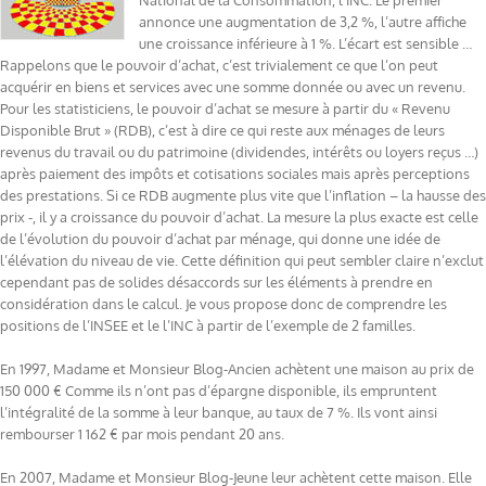
National de la Consommation, l’INC. Le premier
annonce une augmentation de 3,2 %, l’autre affiche
une croissance inférieure à 1 %. L’écart est sensible …
Rappelons que le pouvoir d’achat, c’est trivialement ce que l’on peut
acquérir en biens et services avec une somme donnée ou avec un revenu.
Pour les statisticiens, le pouvoir d’achat se mesure à partir du « Revenu
Disponible Brut » (RDB), c’est à dire ce qui reste aux ménages de leurs
revenus du travail ou du patrimoine (dividendes, intérêts ou loyers reçus …)
après paiement des impôts et cotisations sociales mais après perceptions
des prestations. Si ce RDB augmente plus vite que l’inflation – la hausse des
prix -, il y a croissance du pouvoir d’achat. La mesure la plus exacte est celle
de l’évolution du pouvoir d’achat par ménage, qui donne une idée de
l’élévation du niveau de vie. Cette définition qui peut sembler claire n’exclut
cependant pas de solides désaccords sur les éléments à prendre en
considération dans le calcul. Je vous propose donc de comprendre les
positions de l’INSEE et le l’INC à partir de l’exemple de 2 familles.
En 1997, Madame et Monsieur Blog-Ancien achètent une maison au prix de
150 000 € Comme ils n’ont pas d’épargne disponible, ils empruntent
l’intégralité de la somme à leur banque, au taux de 7 %. Ils vont ainsi
rembourser 1 162 € par mois pendant 20 ans.
En 2007, Madame et Monsieur Blog-Jeune leur achètent cette maison. Elle