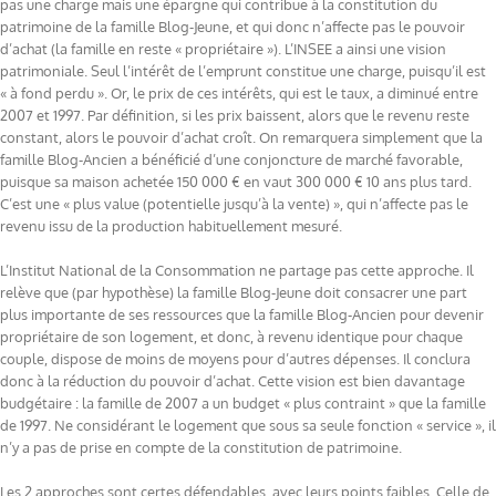
pas une charge mais une épargne qui contribue à la constitution du
patrimoine de la famille Blog-Jeune, et qui donc n’affecte pas le pouvoir
d’achat (la famille en reste « propriétaire »). L’INSEE a ainsi une vision
patrimoniale. Seul l’intérêt de l’emprunt constitue une charge, puisqu’il est
« à fond perdu ». Or, le prix de ces intérêts, qui est le taux, a diminué entre
2007 et 1997. Par définition, si les prix baissent, alors que le revenu reste
constant, alors le pouvoir d’achat croît. On remarquera simplement que la
famille Blog-Ancien a bénéficié d’une conjoncture de marché favorable,
puisque sa maison achetée 150 000 € en vaut 300 000 € 10 ans plus tard.
C’est une « plus value (potentielle jusqu’à la vente) », qui n’affecte pas le
revenu issu de la production habituellement mesuré.
L’Institut National de la Consommation ne partage pas cette approche. Il
relève que (par hypothèse) la famille Blog-Jeune doit consacrer une part
plus importante de ses ressources que la famille Blog-Ancien pour devenir
propriétaire de son logement, et donc, à revenu identique pour chaque
couple, dispose de moins de moyens pour d’autres dépenses. Il conclura
donc à la réduction du pouvoir d’achat. Cette vision est bien davantage
budgétaire : la famille de 2007 a un budget « plus contraint » que la famille
de 1997. Ne considérant le logement que sous sa seule fonction « service », il
n’y a pas de prise en compte de la constitution de patrimoine.
Les 2 approches sont certes défendables, avec leurs points faibles. Celle de