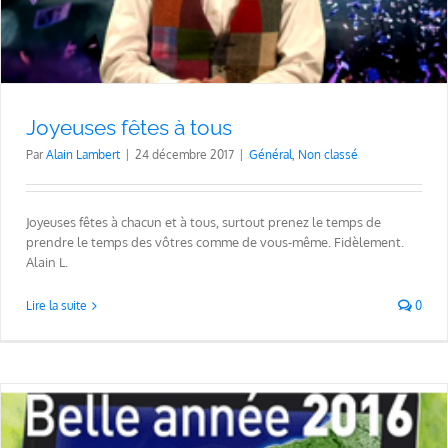
Joyeuses fêtes à tous
Par
Alain Lambert
|
24 décembre 2017
|
Général
,
Non classé
Joyeuses fêtes à chacun et à tous, surtout prenez le temps de
prendre le temps des vôtres comme de vous-même. Fidèlement.
Alain L.
Lire la suite
0