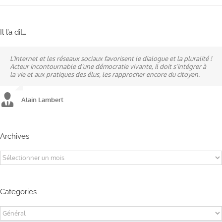
Il l’a dit…
L’Internet et les réseaux sociaux favorisent le dialogue et la pluralité !
Ne pas subir, mais construire son destin, telle est la philosophie qui
A mes yeux, la politique est synonyme de service : un sénateur doit
Acteur incontournable d’une démocratie vivante, il doit s’intégrer à
n’a cessé de mobiliser la ville d’Alençon, son agglomération et ses
être au service des élus et des communes comme un maire sait si bien
la vie et aux pratiques des élus, les rapprocher encore du citoyen.
élus.
l’être au service des habitants.
Alain Lambert
Alain Lambert
Alain Lambert
Archives
Archives
Categories
Categories