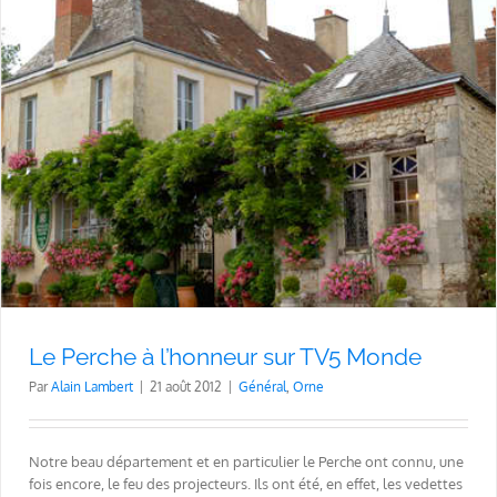
Le Perche à l’honneur sur TV5 Monde
Par
Alain Lambert
|
21 août 2012
|
Général
,
Orne
Notre beau département et en particulier le Perche ont connu, une
fois encore, le feu des projecteurs. Ils ont été, en effet, les vedettes