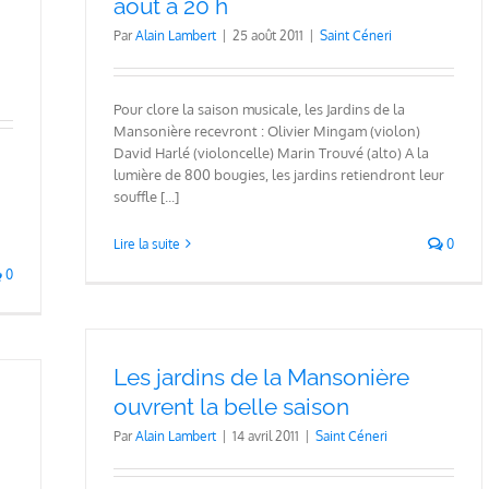
août à 20 h
Par
Alain Lambert
|
25 août 2011
|
Saint Céneri
Pour clore la saison musicale, les Jardins de la
Mansonière recevront : Olivier Mingam (violon)
David Harlé (violoncelle) Marin Trouvé (alto) A la
lumière de 800 bougies, les jardins retiendront leur
souffle [...]
Lire la suite
0
0
Les jardins de la Mansonière
ouvrent la belle saison
Par
Alain Lambert
|
14 avril 2011
|
Saint Céneri