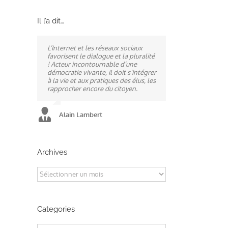
Il l’a dit…
L’Internet et les réseaux sociaux
Ne pas subir, mais construire son
A mes yeux, la politique est
favorisent le dialogue et la pluralité
destin, telle est la philosophie qui
synonyme de service : un sénateur
! Acteur incontournable d’une
n’a cessé de mobiliser la ville
doit être au service des élus et des
démocratie vivante, il doit s’intégrer
d’Alençon, son agglomération et
communes comme un maire sait si
à la vie et aux pratiques des élus, les
ses élus.
bien l’être au service des habitants.
rapprocher encore du citoyen.
Alain Lambert
Alain Lambert
Alain Lambert
Archives
Archives
Categories