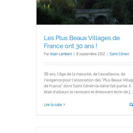
Les Plus Beaux Villages de
France ont 30 ans !
Par
Alain Lambert
|
8 septembre 2012
|
Saint Céneri
30 ans, l'âge de la maturité, de l'excellence, de
l'exigence pour l'association des "Plus Beaux Villa
de France" dont Saint Cénéri-le-Gérei fait partie. Il
était d'ailleurs le ravissant et émouvant écrin de [...
Lire la suite