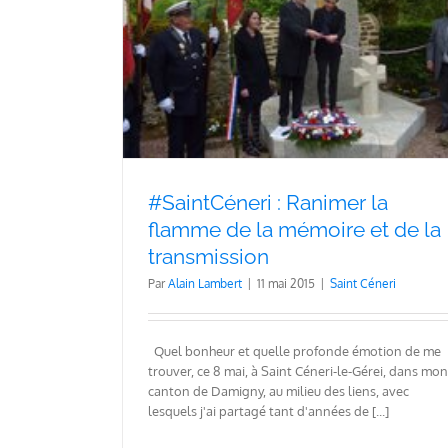
flamme de la
Maintenir notre conscience éveil
mission
Orne
Saint Céneri
#SaintCéneri : Ranimer la
flamme de la mémoire et de la
transmission
Par
Alain Lambert
|
11 mai 2015
|
Saint Céneri
Quel bonheur et quelle profonde émotion de me
trouver, ce 8 mai, à Saint Céneri-le-Gérei, dans mon
canton de Damigny, au milieu des liens, avec
lesquels j'ai partagé tant d'années de [...]