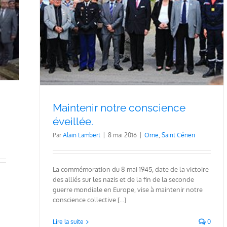
lée.
Maintenir notre conscience
éveillée.
Par
Alain Lambert
|
8 mai 2016
|
Orne
,
Saint Céneri
La commémoration du 8 mai 1945, date de la victoire
des alliés sur les nazis et de la fin de la seconde
guerre mondiale en Europe, vise à maintenir notre
conscience collective [...]
Lire la suite
0