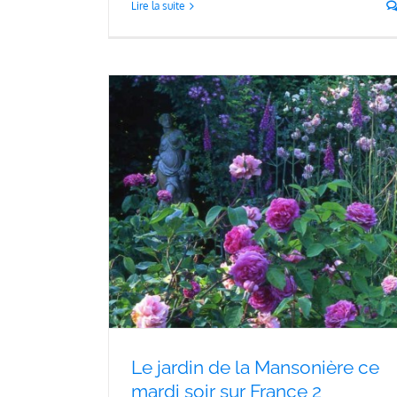
Lire la suite
Saint-Céneri un joyau pour l’O
ce mardi soir
Saint Céneri
Le jardin de la Mansonière ce
mardi soir sur France 2