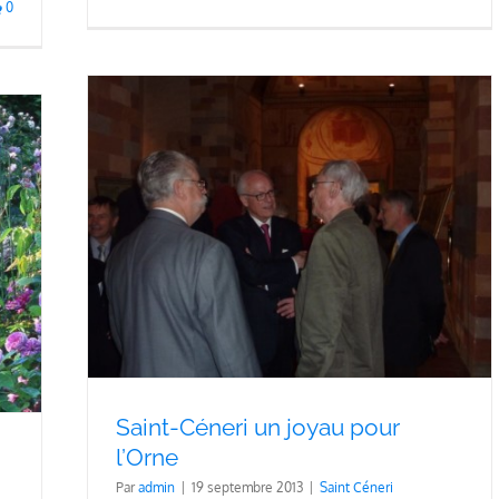
0
rne
Saint-Céneri un joyau pour
l’Orne
Par
admin
|
19 septembre 2013
|
Saint Céneri