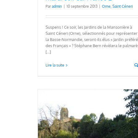
Par
admin
|
10 septembre 2013
|
Orne
,
Saint Céneri
Suspens ! Ce soir, les Jardins de la Mansonière à
Saint Céneri (Orne), sélectionnés pour représenter
la Basse-Normandie, seront-ils élus « Jardin préféré
des Français » ? Stéphane Bern révèlera le palmarè
[...]
Lire la suite
Les jardins de la Mansonière à 
Céneri tout en musique de nu
Saint Céneri
France ont 30