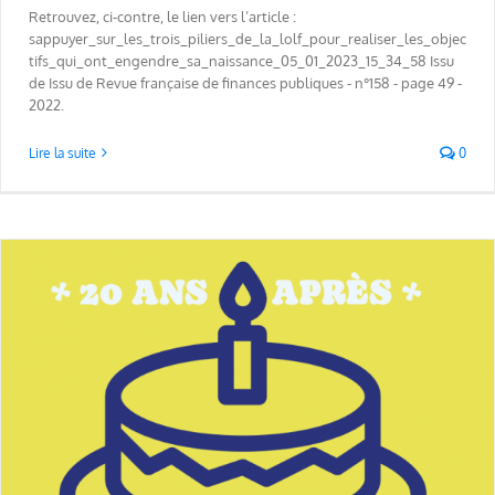
Retrouvez, ci-contre, le lien vers l’article :
sappuyer_sur_les_trois_piliers_de_la_lolf_pour_realiser_les_objec
tifs_qui_ont_engendre_sa_naissance_05_01_2023_15_34_58 Issu
de Issu de Revue française de finances publiques - n°158 - page 49 -
2022.
Lire la suite
0