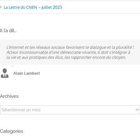
La Lettre du CNEN – Juillet 2023
Il l’a dit…
L’Internet et les réseaux sociaux favorisent le dialogue et la pluralité !
Ne pas subir, mais construire son destin, telle est la philosophie qui
A mes yeux, la politique est synonyme de service : un sénateur doit
Acteur incontournable d’une démocratie vivante, il doit s’intégrer à
n’a cessé de mobiliser la ville d’Alençon, son agglomération et ses
être au service des élus et des communes comme un maire sait si bien
la vie et aux pratiques des élus, les rapprocher encore du citoyen.
élus.
l’être au service des habitants.
Alain Lambert
Alain Lambert
Alain Lambert
Archives
Archives
Categories