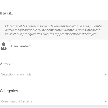
Il l’a dit…
L’Internet et les réseaux sociaux favorisent le dialogue et la pluralité !
Ne pas subir, mais construire son destin, telle est la philosophie qui
A mes yeux, la politique est synonyme de service : un sénateur doit
Acteur incontournable d’une démocratie vivante, il doit s’intégrer à
n’a cessé de mobiliser la ville d’Alençon, son agglomération et ses
être au service des élus et des communes comme un maire sait si bien
la vie et aux pratiques des élus, les rapprocher encore du citoyen.
élus.
l’être au service des habitants.
Alain Lambert
Alain Lambert
Alain Lambert
Archives
Archives
Categories
Categories