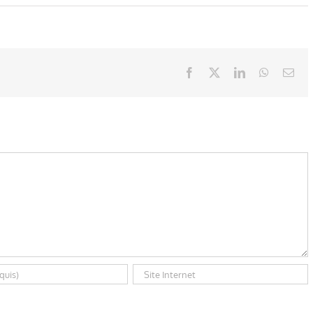
Facebook
X
LinkedIn
WhatsAp
Ema