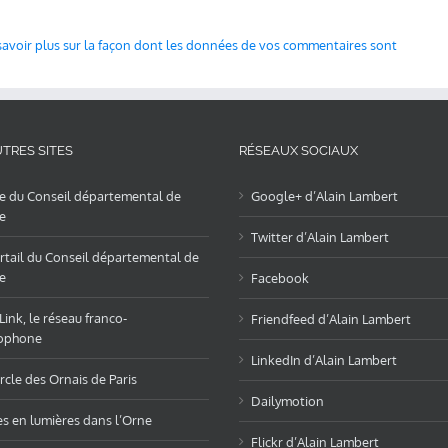
savoir plus sur la façon dont les données de vos commentaires sont
TRES SITES
RÉSEAUX SOCIAUX
te du Conseil départemental de
Google+ d’Alain Lambert
e
Twitter d’Alain Lambert
rtail du Conseil départemental de
e
Facebook
ink, le réseau franco-
Friendfeed d’Alain Lambert
ophone
LinkedIn d’Alain Lambert
rcle des Ornais de Paris
Dailymotion
es en lumières dans l’Orne
Flickr d’Alain Lambert