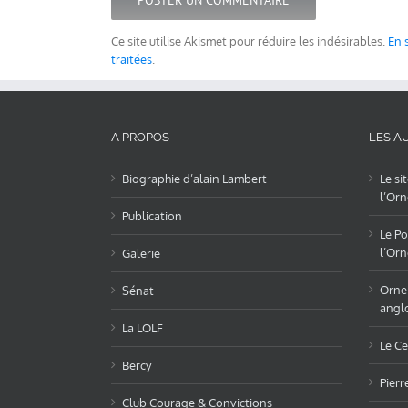
Ce site utilise Akismet pour réduire les indésirables.
En 
traitées
.
A PROPOS
LES AU
Biographie d’alain Lambert
Le si
l’Orn
Publication
Le Po
l’Orn
Galerie
OrneL
Sénat
angl
La LOLF
Le Ce
Bercy
Pierr
Club Courage & Convictions