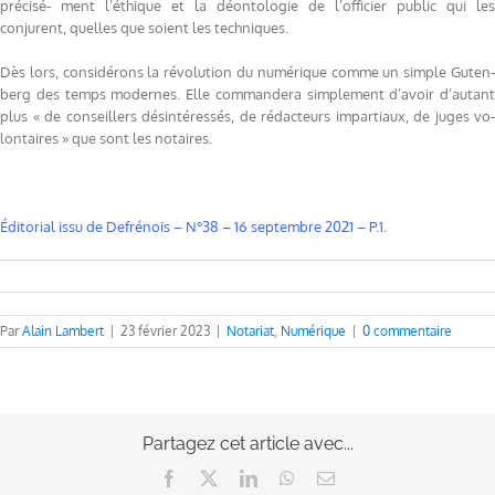
précisé- ment l’éthique et la déontologie de l’officier public qui les
conjurent, quelles que soient les techniques.
Dès lors, considérons la révolution du numérique comme un simple Guten-
berg des temps modernes. Elle commandera simplement d’avoir d’autant
plus « de conseillers désintéressés, de rédacteurs impartiaux, de juges vo-
lontaires » que sont les notaires.
Éditorial issu de Defrénois – N°3
8 – 16 septembre 2021 – P.1.
Par
Alain Lambert
|
23 février 2023
|
Notariat
,
Numérique
|
0 commentaire
Partagez cet article avec...
Facebook
X
LinkedIn
WhatsApp
Email