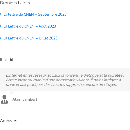
Derniers billets
La lettre du CNEN – Septembre 2023
La Lettre du CNEN – Août 2023
La Lettre du CNEN – Juillet 2023
Il l’a dit…
L’Internet et les réseaux sociaux favorisent le dialogue et la pluralité !
Ne pas subir, mais construire son destin, telle est la philosophie qui
A mes yeux, la politique est synonyme de service : un sénateur doit
Acteur incontournable d’une démocratie vivante, il doit s’intégrer à
n’a cessé de mobiliser la ville d’Alençon, son agglomération et ses
être au service des élus et des communes comme un maire sait si bien
la vie et aux pratiques des élus, les rapprocher encore du citoyen.
élus.
l’être au service des habitants.
Alain Lambert
Alain Lambert
Alain Lambert
Archives