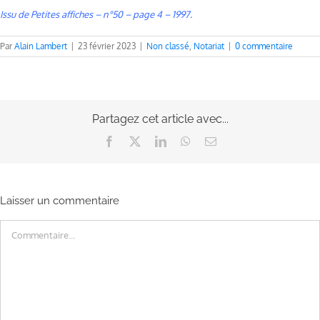
Issu de Petites affiches – n°50 – page 4 – 1997.
Par
Alain Lambert
|
23 février 2023
|
Non classé
,
Notariat
|
0 commentaire
Partagez cet article avec...
Facebook
X
LinkedIn
WhatsApp
Email
Laisser un commentaire
Commentaire