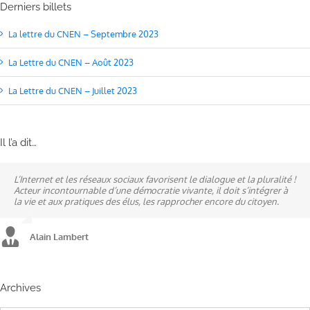
Derniers billets
La lettre du CNEN – Septembre 2023
La Lettre du CNEN – Août 2023
La Lettre du CNEN – Juillet 2023
Il l’a dit…
L’Internet et les réseaux sociaux favorisent le dialogue et la pluralité !
Ne pas subir, mais construire son destin, telle est la philosophie qui
A mes yeux, la politique est synonyme de service : un sénateur doit
Acteur incontournable d’une démocratie vivante, il doit s’intégrer à
n’a cessé de mobiliser la ville d’Alençon, son agglomération et ses
être au service des élus et des communes comme un maire sait si bien
la vie et aux pratiques des élus, les rapprocher encore du citoyen.
élus.
l’être au service des habitants.
Alain Lambert
Alain Lambert
Alain Lambert
Archives