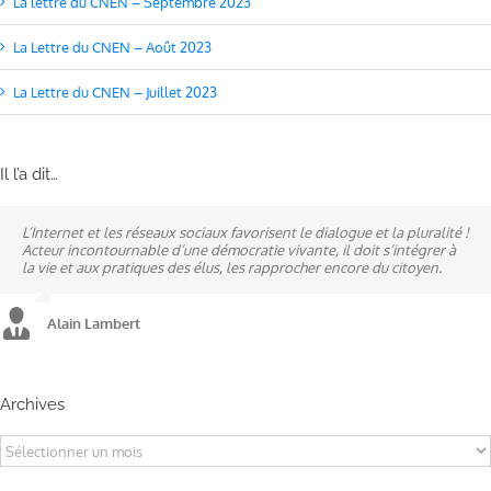
La lettre du CNEN – Septembre 2023
La Lettre du CNEN – Août 2023
La Lettre du CNEN – Juillet 2023
Il l’a dit…
L’Internet et les réseaux sociaux favorisent le dialogue et la pluralité !
Ne pas subir, mais construire son destin, telle est la philosophie qui
A mes yeux, la politique est synonyme de service : un sénateur doit
Acteur incontournable d’une démocratie vivante, il doit s’intégrer à
n’a cessé de mobiliser la ville d’Alençon, son agglomération et ses
être au service des élus et des communes comme un maire sait si bien
la vie et aux pratiques des élus, les rapprocher encore du citoyen.
élus.
l’être au service des habitants.
Alain Lambert
Alain Lambert
Alain Lambert
Archives
Archives