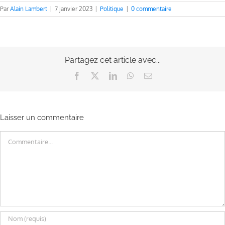
Par
Alain Lambert
|
7 janvier 2023
|
Politique
|
0 commentaire
Partagez cet article avec...
Facebook
X
LinkedIn
WhatsApp
Email
Laisser un commentaire
Commentaire