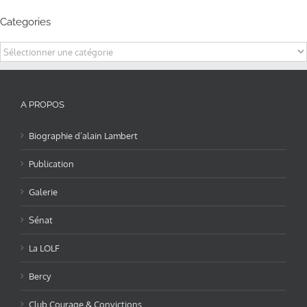
Categories
Categories
A PROPOS
Biographie d’alain Lambert
Publication
Galerie
Sénat
La LOLF
Bercy
Club Courage & Convictions