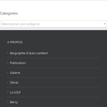
Categories
Categories
A PROPOS
Biographie d’alain Lambert
Publication
Galerie
Sénat
La LOLF
Bercy