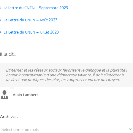
La lettre du CNEN – Septembre 2023
La Lettre du CNEN – Août 2023
La Lettre du CNEN – Juillet 2023
Il l’a dit…
L’Internet et les réseaux sociaux favorisent le dialogue et la pluralité !
Ne pas subir, mais construire son destin, telle est la philosophie qui
A mes yeux, la politique est synonyme de service : un sénateur doit
Acteur incontournable d’une démocratie vivante, il doit s’intégrer à
n’a cessé de mobiliser la ville d’Alençon, son agglomération et ses
être au service des élus et des communes comme un maire sait si bien
la vie et aux pratiques des élus, les rapprocher encore du citoyen.
élus.
l’être au service des habitants.
Alain Lambert
Alain Lambert
Alain Lambert
Archives
Archives