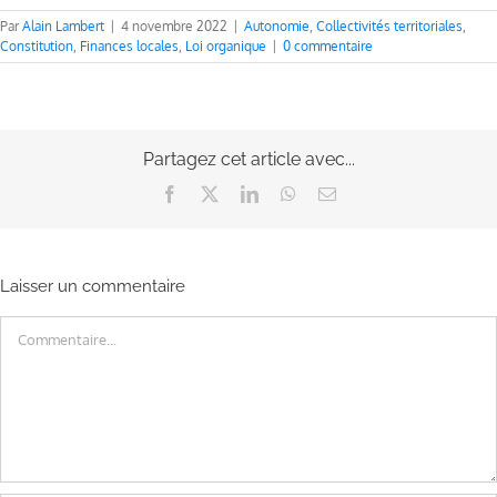
Par
Alain Lambert
|
4 novembre 2022
|
Autonomie
,
Collectivités territoriales
,
Constitution
,
Finances locales
,
Loi organique
|
0 commentaire
Partagez cet article avec...
Facebook
X
LinkedIn
WhatsApp
Email
Laisser un commentaire
Commentaire