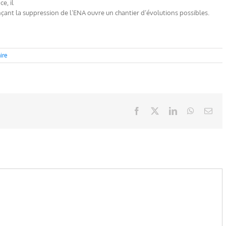
e, il
nçant la suppression de l’ENA ouvre un chantier d’évolutions possibles.
ire
Facebook
X
LinkedIn
WhatsAp
Ema