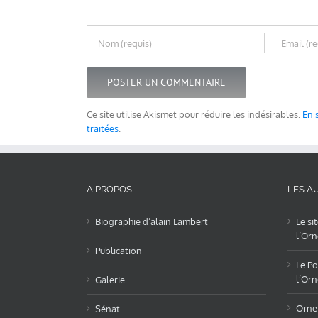
Ce site utilise Akismet pour réduire les indésirables.
En 
traitées
.
A PROPOS
LES AU
Biographie d’alain Lambert
Le si
l’Orn
Publication
Le Po
l’Orn
Galerie
OrneL
Sénat