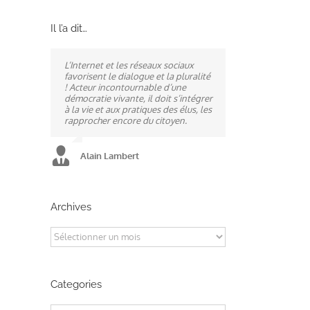
Il l’a dit…
L’Internet et les réseaux sociaux
Ne pas subir, mais construire son
A mes yeux, la politique est
favorisent le dialogue et la pluralité
destin, telle est la philosophie qui
synonyme de service : un sénateur
! Acteur incontournable d’une
n’a cessé de mobiliser la ville
doit être au service des élus et des
démocratie vivante, il doit s’intégrer
d’Alençon, son agglomération et
communes comme un maire sait si
à la vie et aux pratiques des élus, les
ses élus.
bien l’être au service des habitants.
rapprocher encore du citoyen.
Alain Lambert
Alain Lambert
Alain Lambert
Archives
Archives
Categories