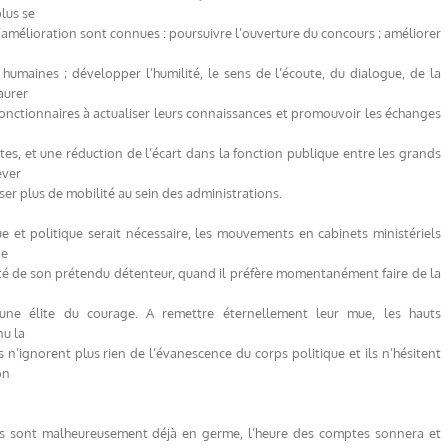
lus se
d’amélioration sont connues : poursuivre l’ouverture du concours ; améliorer
 humaines ; développer l’humilité, le sens de l’écoute, du dialogue, de la
aurer
fonctionnaires à actualiser leurs connaissances et promouvoir les échanges
es, et une réduction de l’écart dans la fonction publique entre les grands
ever
ser plus de mobilité au sein des administrations.
ue et politique serait nécessaire, les mouvements en cabinets ministériels
ge
lité de son prétendu détenteur, quand il préfère momentanément faire de la
 une élite du courage. A remettre éternellement leur mue, les hauts
nu la
 n’ignorent plus rien de l’évanescence du corps politique et ils n’hésitent
on
es sont malheureusement déjà en germe, l’heure des comptes sonnera et