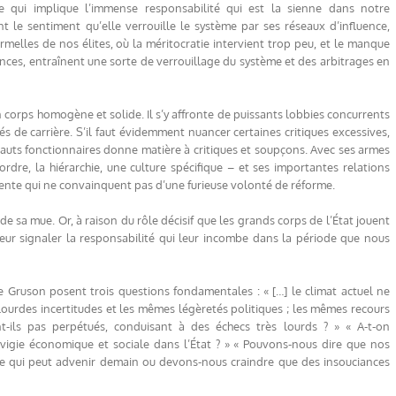
 qui implique l’immense responsabilité qui est la sienne dans notre
t le sentiment qu’elle verrouille le système par ses réseaux d’influence,
rmelles de nos élites, où la méritocratie intervient trop peu, et le manque
ences, entraînent une sorte de verrouillage du système et des arbitrages en
n corps homogène et solide. Il s’y affronte de puissants lobbies concurrents
és de carrière. S’il faut évidemment nuancer certaines critiques excessives,
hauts fonctionnaires donne matière à critiques et soupçons. Avec ses armes
rdre, la hiérarchie, une culture spécifique – et ses importantes relations
urrente qui ne convainquent pas d’une furieuse volonté de réforme.
de sa mue. Or, à raison du rôle décisif que les grands corps de l’État jouent
 leur signaler la responsabilité qui leur incombe dans la période que nous
de Gruson posent trois questions fondamentales : « […] le climat actuel ne
 lourdes incertitudes et les mêmes légèretés politiques ; les mêmes recours
-ils pas perpétués, conduisant à des échecs très lourds ? » « A-t-on
vigie économique et sociale dans l’État ? » « Pouvons-nous dire que nos
 ce qui peut advenir demain ou devons-nous craindre que des insouciances