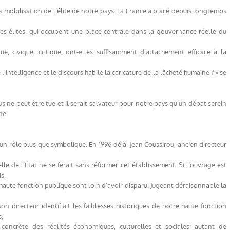
 mobilisation de l’élite de notre pays. La France a placé depuis longtemps
 Ces élites, qui occupent une place centrale dans la gouvernance réelle du
e, civique, critique, ont-elles suffisamment d’attachement efficace à la
l’intelligence et le discours habile la caricature de la lâcheté humaine ? » se
s ne peut être tue et il serait salvateur pour notre pays qu’un débat serein
une
 un rôle plus que symbolique. En 1996 déjà, Jean Coussirou, ancien directeur
le de l’État ne se ferait sans réformer cet établissement. Si l’ouvrage est
s,
a haute fonction publique sont loin d’avoir disparu. Jugeant déraisonnable la
on directeur identifiait les faiblesses historiques de notre haute fonction
s,
concrète des réalités économiques, culturelles et sociales; autant de