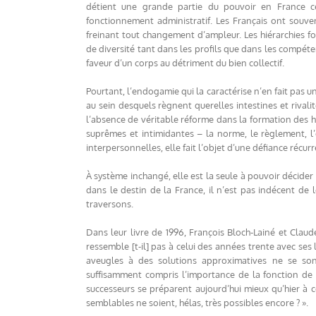
détient une grande partie du pouvoir en France ce
fonctionnement administratif. Les Français ont souven
freinant tout changement d’ampleur. Les hiérarchies fo
de diversité tant dans les profils que dans les compét
faveur d’un corps au détriment du bien collectif.
Pourtant, l’endogamie qui la caractérise n’en fait pas u
au sein desquels règnent querelles intestines et rivalit
l’absence de véritable réforme dans la formation des 
suprêmes et intimidantes – la norme, le règlement, l’o
interpersonnelles, elle fait l’objet d’une défiance réc
À système inchangé, elle est la seule à pouvoir décider 
dans le destin de la France, il n’est pas indécent de
traversons.
Dans leur livre de 1996, François Bloch-Lainé et Clau
ressemble [t-il] pas à celui des années trente avec ses
aveugles à des solutions approximatives ne se sont
suffisamment compris l’importance de la fonction de 
successeurs se préparent aujourd’hui mieux qu’hier à
semblables ne soient, hélas, très possibles encore ? ».