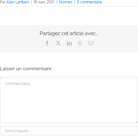
Par
Alain Lambert
|
18 mars 2021
|
Normes
|
0 commentaire
Partagez cet article avec...
Facebook
X
LinkedIn
WhatsApp
Email
Laisser un commentaire
Commentaire