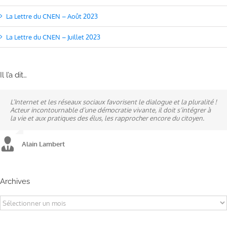
La Lettre du CNEN – Août 2023
La Lettre du CNEN – Juillet 2023
Il l’a dit…
L’Internet et les réseaux sociaux favorisent le dialogue et la pluralité !
Ne pas subir, mais construire son destin, telle est la philosophie qui
A mes yeux, la politique est synonyme de service : un sénateur doit
Acteur incontournable d’une démocratie vivante, il doit s’intégrer à
n’a cessé de mobiliser la ville d’Alençon, son agglomération et ses
être au service des élus et des communes comme un maire sait si bien
la vie et aux pratiques des élus, les rapprocher encore du citoyen.
élus.
l’être au service des habitants.
Alain Lambert
Alain Lambert
Alain Lambert
Archives
Archives