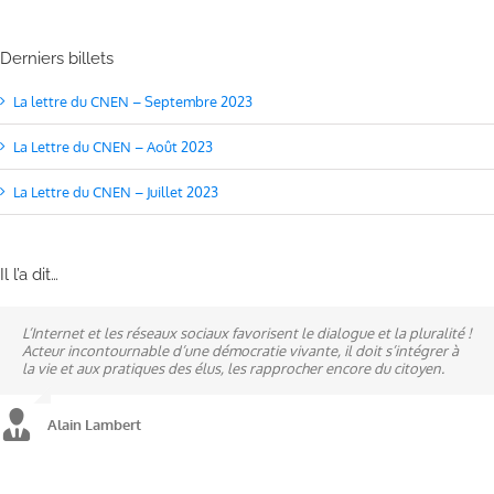
Derniers billets
La lettre du CNEN – Septembre 2023
La Lettre du CNEN – Août 2023
La Lettre du CNEN – Juillet 2023
Il l’a dit…
L’Internet et les réseaux sociaux favorisent le dialogue et la pluralité !
Ne pas subir, mais construire son destin, telle est la philosophie qui
A mes yeux, la politique est synonyme de service : un sénateur doit
Acteur incontournable d’une démocratie vivante, il doit s’intégrer à
n’a cessé de mobiliser la ville d’Alençon, son agglomération et ses
être au service des élus et des communes comme un maire sait si bien
la vie et aux pratiques des élus, les rapprocher encore du citoyen.
élus.
l’être au service des habitants.
Alain Lambert
Alain Lambert
Alain Lambert