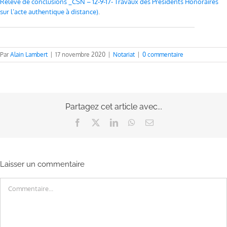
Relevé de conclusions _CSN – 12-9-17- Travaux des Présidents Honoraires
sur l’acte authentique à distance)
.
Par
Alain Lambert
|
17 novembre 2020
|
Notariat
|
0 commentaire
Partagez cet article avec...
Facebook
X
LinkedIn
WhatsApp
Email
Laisser un commentaire
Commentaire