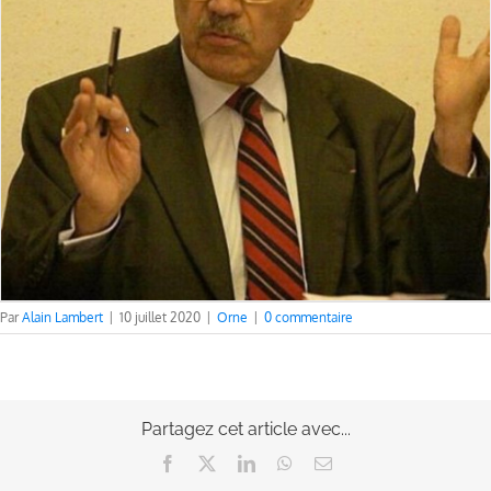
Par
Alain Lambert
|
10 juillet 2020
|
Orne
|
0 commentaire
Partagez cet article avec...
Facebook
X
LinkedIn
WhatsApp
Email