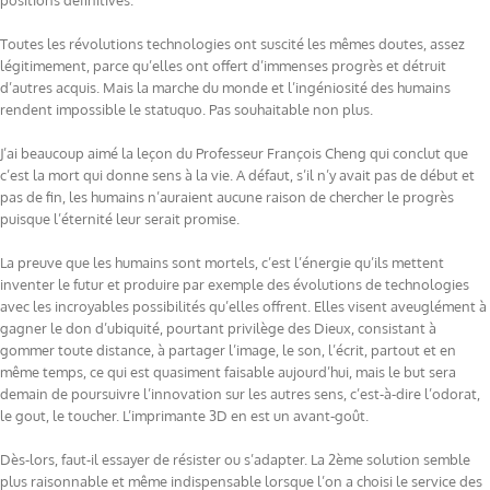
positions définitives.
Toutes les révolutions technologies ont suscité les mêmes doutes, assez
légitimement, parce qu’elles ont offert d’immenses progrès et détruit
d’autres acquis. Mais la marche du monde et l’ingéniosité des humains
rendent impossible le statuquo. Pas souhaitable non plus.
J’ai beaucoup aimé la leçon du Professeur François Cheng qui conclut que
c’est la mort qui donne sens à la vie. A défaut, s’il n’y avait pas de début et
pas de fin, les humains n’auraient aucune raison de chercher le progrès
puisque l’éternité
leur
serait promise.
La preuve que les humains sont mortels, c’est l’énergie qu’ils mettent
inventer le futur et produire par exemple des
évolution
s de
technologies
avec
les
incroyables
possibilités qu’elles offrent. Elles visent aveuglément à
gagner le don d’ubiquité, pourtant privilège des Dieux, consistant
à
gommer toute distance, à
partager
l’image, le son, l’écrit, partout et en
même temps
, ce qui est quasiment faisable aujourd’hui, mais le but sera
demain de poursuivre l’innovation sur les autres sens, c’est-à-dire l’odorat,
le gout, le toucher. L’imprimante 3D en est un avant-goût.
Dès-lors, faut-il essayer de résister ou s’adapter. La 2
ème
solution semble
plus raisonnable et même indispensable lorsque l’on a choisi le service des