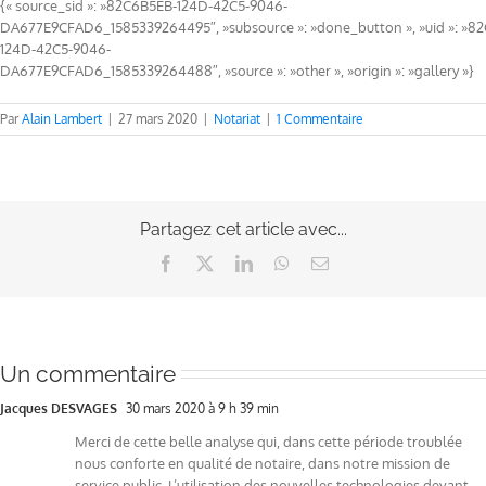
{« source_sid »: »82C6B5EB-124D-42C5-9046-
DA677E9CFAD6_1585339264495″, »subsource »: »done_button », »uid »: »8
124D-42C5-9046-
DA677E9CFAD6_1585339264488″, »source »: »other », »origin »: »gallery »}
Par
Alain Lambert
|
27 mars 2020
|
Notariat
|
1 Commentaire
Partagez cet article avec...
Facebook
X
LinkedIn
WhatsApp
Email
Un commentaire
Jacques DESVAGES
30 mars 2020 à 9 h 39 min
Merci de cette belle analyse qui, dans cette période troublée
nous conforte en qualité de notaire, dans notre mission de
service public. L’utilisation des nouvelles technologies devant