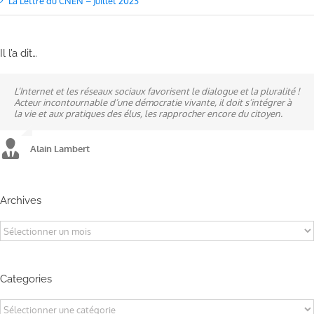
La Lettre du CNEN – Juillet 2023
Il l’a dit…
L’Internet et les réseaux sociaux favorisent le dialogue et la pluralité !
Ne pas subir, mais construire son destin, telle est la philosophie qui
A mes yeux, la politique est synonyme de service : un sénateur doit
Acteur incontournable d’une démocratie vivante, il doit s’intégrer à
n’a cessé de mobiliser la ville d’Alençon, son agglomération et ses
être au service des élus et des communes comme un maire sait si bien
la vie et aux pratiques des élus, les rapprocher encore du citoyen.
élus.
l’être au service des habitants.
Alain Lambert
Alain Lambert
Alain Lambert
Archives
Archives
Categories
Categories