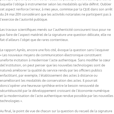
laquelle l’oblige à instrumenter selon les modalités qu’elle définit.
Oublier
cet aspect renforce l’erreur, à mes yeux, commise par la CJUE dans son arrêt
du 24 mai 2011
considérant que les activités notariales ne participent pas à
l’exercice de l’autorité publique.
Les travaux scientifiques menés sur l’authenticité concourent tous pour ne
pas faire de l’aspect matériel de la signature une question délicate, elle ne
fait d’ailleurs l’objet que de rares contentieux
.
Le rapport Aynès, encore une fois cité, évoque la question sans l’esquiver
«
Les
nouveaux
mo
yens
de
communication
électr
onique
constituent
une
forte
incitation
à
moderniser
l’acte
authentique.
S
ans
modi
fi
er
le
cœur
de
l’institution,
on
peut
penser
que
les
nouvelles
technologies
sont
de
nature
à
améliorer
la
qualité
du
service
rendu
par
les
officiers
publics
en
facilitant,
par
exemple,
l’établissement
des
actes
à
distance
ou
en
améliorant
les
modalités
de
conservation
des
actes.
I
l
pourrait
donc
s’opérer
une
heureuse
synthèse
entre
le
besoin
renou
velé
de
sécurité
suscité
par
le
développement
croissant
de
l’économie
numérique
et
la modernisation
de
l’acte
authentique
rendue
possible
par
les
nouvelles
technologies
»
.
Au final, le point de vue de chacun sur la question du recueil de la signature