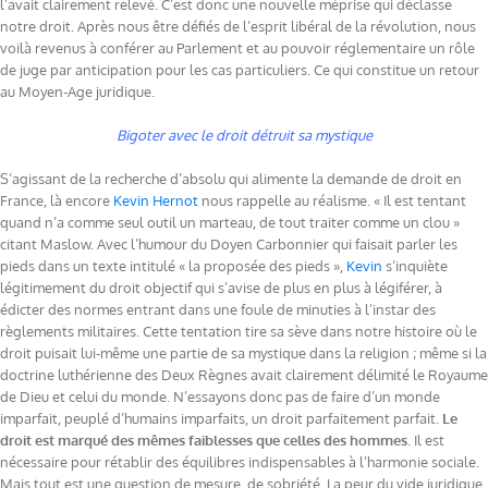
l’avait clairement relevé. C’est donc une nouvelle méprise qui déclasse
notre droit. Après nous être défiés de l’esprit libéral de la révolution, nous
voilà revenus à conférer au Parlement et au pouvoir réglementaire un rôle
de juge par anticipation pour les cas particuliers. Ce qui constitue un retour
au Moyen-Age juridique.
Bigoter avec le droit détruit sa mystique
S’agissant de la recherche d’absolu qui alimente la demande de droit en
France, là encore
Kevin Hernot
nous rappelle au réalisme. « Il est tentant
quand n’a comme seul outil un marteau, de tout traiter comme un clou »
citant Maslow. Avec l’humour du Doyen Carbonnier qui faisait parler les
pieds dans un texte intitulé « la proposée des pieds »,
Kevin
s’inquiète
légitimement du droit objectif qui s’avise de plus en plus à légiférer, à
édicter des normes entrant dans une foule de minuties à l’instar des
règlements militaires. Cette tentation tire sa sève dans notre histoire où le
droit puisait lui-même une partie de sa mystique dans la religion ; même si la
doctrine luthérienne des Deux Règnes avait clairement délimité le Royaume
de Dieu et celui du monde. N’essayons donc pas de faire d’un monde
imparfait, peuplé d’humains imparfaits, un droit parfaitement parfait.
Le
droit est marqué des mêmes faiblesses que celles des hommes
. Il est
nécessaire pour rétablir des équilibres indispensables à l’harmonie sociale.
Mais tout est une question de mesure, de sobriété. La peur du vide juridique