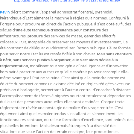
Expliquer la mutation de l’Etat acteur vers l’Etat prescripteur
Kevin
décrit comment l’appareil administratif central, pyramidal,
hiérarchique d’Etat alimente la machine à règles ou à normes. Configuré à
l’origine pour produire en direct de l’action publique, il s’est doté au fil des
siècles d
’une élite technique d’excellence
pour construire
des
infrastructures,
produire
des services de masse,
gérer
des effectifs
colossaux. Puis, incapable de préserver ses moyens d’investissement, il a
été contraint de déléguer ou décentraliser l’action publique. L’élite formée
pour servir notre Etat lui est restée fidèle à son chevet.
Mais sans chantiers
à bâtir
,
sans services publics à organiser, elle s’est alors dédiée à la
réglementation
, mobilisant tout son génie d’intelligence et d’innovation
hors pair à prescrire aux autres ce qu’elle espérait pouvoir accomplir elle-
même avant que l’Etat ne se ruine. C’est ainsi que la moindre norme est
édictée du sommet comme un axiome décliné en règles rédigées avec une
précision d’horlogerie, permettant à l’auteur central d’encadrer à distance
l’accomplissement de tâches éloignées pourtant totalement dépendantes
du lieu et des personnes auxquelles elles sont destinées. Chaque texte
réglementaire révèle une nostalgie de maître d’ouvrage rentrée. C’est
également ainsi que les malentendus s’installent et s’enveniment. Les
fonctionnaires centraux, outre leur formation d’excellence, sont animés des
plus belles intentions. Mais désormais étrangers à la diversité des
situations que seule l’action de terrain enseigne, leur production est