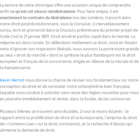
La lecture de cette chronique offre une occasion unique de comprendre
enfin
ce qu’est cet obscur néolibéralisme
. Pour faire simple, il est
exactement le contraire du libéralisme
issu des lumières, transcrit dans
notre droit postrévolutionnaire, sous le Consulat, si merveilleusement
conçu, écrit et prononcé dans le Discours préliminaire du premier projet de
Code Civil le 21 janvier 1801. Droit envié et parfois copié dans le monde. La
méprise est donc totale. En défendant mollement ce droit, voire en faisant
mine d’ignorer son inspiration libérale, nous ouvrons la porte toute grande
au seul « droit du marché » dont le symbole le plus flamboyant est le droit
européen et français de la concurrence, érigée en déesse de la morale et de
la bienpensance.
Kevin Hernot
nous donne la chance de réviser nos fondamentaux sur notre
conception du droit et de constater notre schizophrénie bien française,
laquelle nous conduit à solliciter sans cesse des règles nouvelles pour nous
en plaindre immédiatement et tenter, dans la foulée, de les contourner.
Plusieurs thèmes se trouvent ainsi élucidés, à tout le moins éclairés : le
rapport entre la prolifération du droit et la bureaucratie, l’emprise du droit
de « Common-Law » sur le droit continental, et la recherche d’absolu qui
alimente la demande de droit.