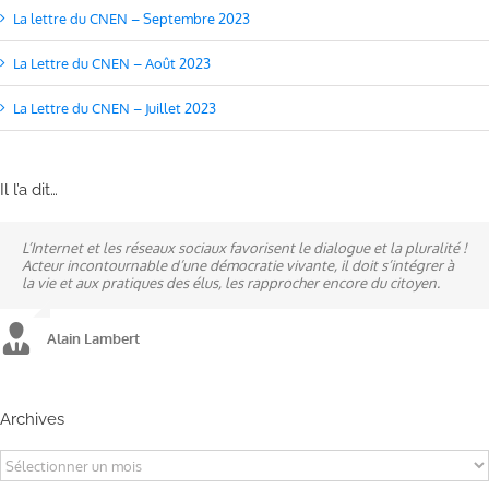
La lettre du CNEN – Septembre 2023
La Lettre du CNEN – Août 2023
La Lettre du CNEN – Juillet 2023
Il l’a dit…
L’Internet et les réseaux sociaux favorisent le dialogue et la pluralité !
Ne pas subir, mais construire son destin, telle est la philosophie qui
A mes yeux, la politique est synonyme de service : un sénateur doit
Acteur incontournable d’une démocratie vivante, il doit s’intégrer à
n’a cessé de mobiliser la ville d’Alençon, son agglomération et ses
être au service des élus et des communes comme un maire sait si bien
la vie et aux pratiques des élus, les rapprocher encore du citoyen.
élus.
l’être au service des habitants.
Alain Lambert
Alain Lambert
Alain Lambert
Archives
Archives