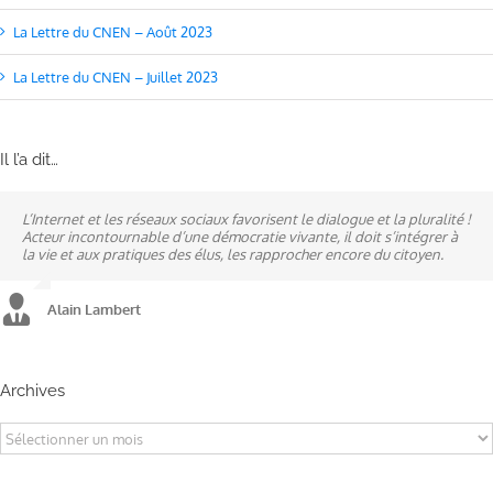
La Lettre du CNEN – Août 2023
La Lettre du CNEN – Juillet 2023
Il l’a dit…
L’Internet et les réseaux sociaux favorisent le dialogue et la pluralité !
Ne pas subir, mais construire son destin, telle est la philosophie qui
A mes yeux, la politique est synonyme de service : un sénateur doit
Acteur incontournable d’une démocratie vivante, il doit s’intégrer à
n’a cessé de mobiliser la ville d’Alençon, son agglomération et ses
être au service des élus et des communes comme un maire sait si bien
la vie et aux pratiques des élus, les rapprocher encore du citoyen.
élus.
l’être au service des habitants.
Alain Lambert
Alain Lambert
Alain Lambert
Archives
Archives