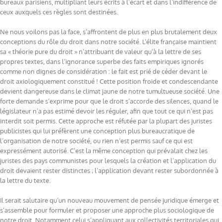
bureaux parisiens, multipliant leurs écrits à l’écart et dans l’indifférence de
ceux auxquels ces règles sont destinées.
Ne nous voilons pas la face, s’affrontent de plus en plus brutalement deux
conceptions du rôle du droit dans notre société. L’élite française maintient
sa « théorie pure du droit » n’attribuant de valeur qu’à la lettre de ses
propres textes, dans l’ignorance superbe des faits empiriques ignorés
comme non dignes de considération : le fait est prié de céder devant le
droit axiologiquement constitué ! Cette position froide et condescendante
devient dangereuse dans le climat jaune de notre tumultueuse société. Une
forte demande s’exprime pour que le droit s’accorde des silences, quand le
législateur n’a pas estimé devoir les réguler, afin que tout ce qui n’est pas
interdit soit permis. Cette approche est réfutée par la plupart des juristes
publicistes qui lui préfèrent une conception plus bureaucratique de
l’organisation de notre société, ou rien n’est permis sauf ce qui est
expressément autorisé. C’est la même conception qui prévalait chez les
juristes des pays communistes pour lesquels la création et l’application du
droit devaient rester distinctes ; l’application devant rester subordonnée à
la lettre du texte.
Il serait salutaire qu’un nouveau mouvement de pensée juridique émerge et
s’assemble pour formuler et proposer une approche plus sociologique de
notre droit. Notamment celui s’appliquant aux collectivités territoriales qui