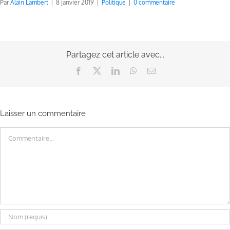
Par
Alain Lambert
|
8 janvier 2019
|
Politique
|
0 commentaire
Partagez cet article avec...
Facebook
X
LinkedIn
WhatsApp
Email
Laisser un commentaire
Commentaire