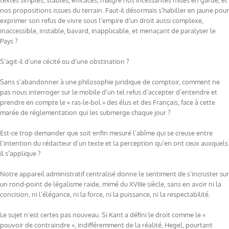
textes simples, stables, efficaces, malgré nos incessantes mises en garde, et
nos propositions issues du terrain. Faut-il désormais s’habiller en jaune pour
exprimer son refus de vivre sous l’empire d’un droit aussi complexe,
inaccessible, instable, bavard, inapplicable, et menaçant de paralyser le
Pays ?
S’agit-il d’une cécité ou d’une obstination ?
Sans s’abandonner à une philosophie juridique de comptoir, comment ne
pas nous interroger sur le mobile d’un tel refus d’accepter d’entendre et
prendre en compte le « ras-le-bol » des élus et des Français, face à cette
marée de réglementation qui les submerge chaque jour ?
Est-ce trop demander que soit enfin mesuré l’abîme qui se creuse entre
l’intention du rédacteur d’un texte et la perception qu’en ont ceux auxquels
il s’applique ?
Notre appareil administratif centralisé donne le sentiment de s’incruster sur
un rond-point de légalisme raide, mimé du XVIIIe siècle, sans en avoir ni la
concision, ni l’élégance, ni la force, ni la puissance, ni la respectabilité.
Le sujet n’est certes pas nouveau. Si Kant a défini le droit comme le «
pouvoir de contraindre », indifféremment de la réalité, Hegel, pourtant