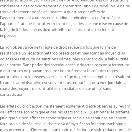
reste attaché un noyau important de notre population. Ces contradictions
conduisent à des comportements d’abstention, sinon de rébellion. Ainsi se
trouve clairement posée et illustrée la question des effets de
l’assujettissement à un système juridique radicalement uniformisé par
l’appareil étatique central. Autrement dit, se dessine une mise en cause de
la légitimité des sources du droit telles qu’elles sont actuellement
imposées.
La non observance de la règle de droit révèle parfois une forme de
résistance à un rédactionnel trop prescriptif et menaçant au moyen d’un
volet répressif ourdi de sanctions démesurées au regard de la faible utilité
de la norme. Sans parler des conséquences indirectes comme la fermeture
d’entreprises ne pouvant assumer financièrement le coût des règles
autoritairement imposées, avec le cortège de pertes d’emplois en résultant.
La police administrative est souvent plus redoutée que la voie judiciaire à
cause des moyens de contraintes immédiates qu’elle utilise sans
contradiction.
Les effets du droit actuel mériteraient également d’être observés au regard
de l’efficacité économique et des résultats sociaux. Questionner le système
juridique sur son efficacité économique et sociale ne serait pas seulement
faire preuve de réalisme, ni chercher à démystifier sa fonction symbolique,
mais permettrait d’interroger son mode d’édiction. Le style rédactionnel de