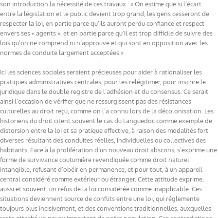
son introduction la nécessité de ces travaux : « On estime que si l’écart
entre la législation et le public devient trop grand, les gens cesseront de
respecter la loi, en partie parce qu’ils auront perdu confiance et respect
envers ses « agents », et en partie parce qu’il est trop difficile de suivre des
lois qu’on ne comprend ni n’approuve et qui sont en opposition avec les
normes de conduite largement acceptées »
Ici les sciences sociales seraient précieuses pour aider à rationaliser les
pratiques administratives centrales, pour les relégitimer, pour inscrire le
juridique dans le double registre de l’adhésion et du consensus. Ce serait
ainsi l’occasion de vérifier que ne ressurgissent pas des résistances
culturelles au droit reçu, comme on l’a connu lors de la décolonisation. Les
historiens du droit citent souvent le cas du Languedoc comme exemple de
distorsion entre la loi et sa pratique effective, à raison des modalités fort
diverses résultant des conduites réelles, individuelles ou collectives des
habitants. Face à la prolifération d’un nouveau droit abscons, s’exprime une
forme de survivance coutumière revendiquée comme droit naturel
intangible, refusant d’obéir en permanence, et pour tout, à un appareil
central considéré comme extérieur ou étranger. Cette attitude exprime,
aussi et souvent, un refus de la loi considérée comme inapplicable. Ces
situations deviennent source de conflits entre une loi, qui réglemente
toujours plus incisivement, et des conventions traditionnelles, auxquelles