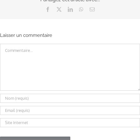
Facebook
X
LinkedIn
WhatsApp
Email
Laisser un commentaire
Commentaire