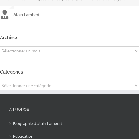
Alain Lambert
Alain Lambert
Alain Lambert
Archives
Archives
Categories
Categories
A PROPOS
Biographie d’alain Lambert
Publication