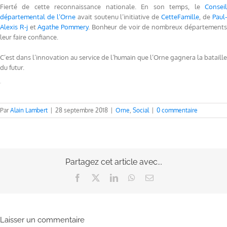
Fierté de cette reconnaissance nationale. En son temps, le
Conseil
départemental de l’Orne
avait soutenu l’initiative de
CetteFamille
, de
Paul
Alexis R-j
et
Agathe Pommery
. Bonheur de voir de nombreux département
leur faire confiance.
C’est dans l’innov
ation au service de l’humain que l’Orne gagnera la bataille
du futur.
Par
Alain Lambert
|
28 septembre 2018
|
Orne
,
Social
|
0 commentaire
Partagez cet article avec...
Facebook
X
LinkedIn
WhatsApp
Email
Laisser un commentaire