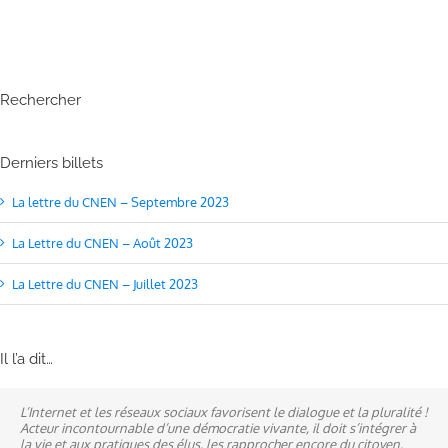
Rechercher
Derniers billets
La lettre du CNEN – Septembre 2023
La Lettre du CNEN – Août 2023
La Lettre du CNEN – Juillet 2023
Il l’a dit…
L’Internet et les réseaux sociaux favorisent le dialogue et la pluralité !
Ne pas subir, mais construire son destin, telle est la philosophie qui
A mes yeux, la politique est synonyme de service : un sénateur doit
Acteur incontournable d’une démocratie vivante, il doit s’intégrer à
n’a cessé de mobiliser la ville d’Alençon, son agglomération et ses
être au service des élus et des communes comme un maire sait si bien
la vie et aux pratiques des élus, les rapprocher encore du citoyen.
élus.
l’être au service des habitants.