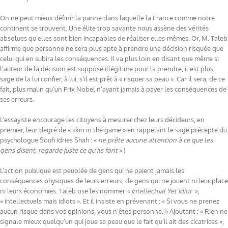
On ne peut mieux définir la panne dans laquelle la France comme notre
continent se trouvent. Une élite trop savante nous assène des vérités
absolues qu’elles sont bien incapables de réaliser elles-mêmes. Or, M. Taleb
affirme que personne ne sera plus apte à prendre une décision risquée que
celui qui en subira les conséquences. Il va plus loin en disant que même si
l’auteur de la décision est supposé illégitime pour la prendre, il est plus
sage de la lui confier, à lui, s’il est prêt à « risquer sa peau ». Car il sera, de ce
fait, plus malin qu’un Prix Nobel n’ayant jamais à payer les conséquences de
ses erreurs.
L’essayiste encourage les citoyens à mesurer chez leurs décideurs, en
premier, leur degré de « skin in the game » en rappelant le sage précepte du
psychologue Soufi Idries Shah : «
ne prête aucune attention à ce que les
gens disent, regarde juste ce qu’ils font
» !
L’action publique est peuplée de gens qui ne paient jamais les
conséquences physiques de leurs erreurs, de gens qui ne jouent ni leur place
ni leurs économies. Taleb ose les nommer
« Intellectual Yet Idiot
»,
« intellectuels mais idiots ». Et il insiste en prévenant : « Si vous ne prenez
aucun risque dans vos opinions, vous n’êtes personne. » Ajoutant : « Rien ne
signale mieux quelqu’un qui joue sa peau que le fait qu’il ait des cicatrices »,