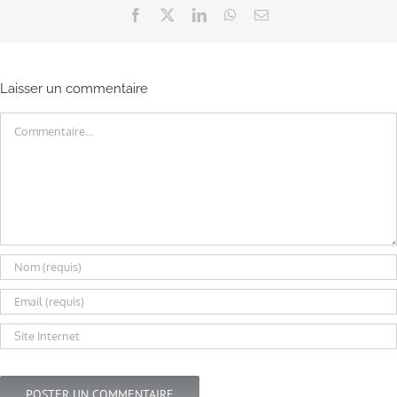
Facebook
X
LinkedIn
WhatsApp
Email
Laisser un commentaire
Commentaire